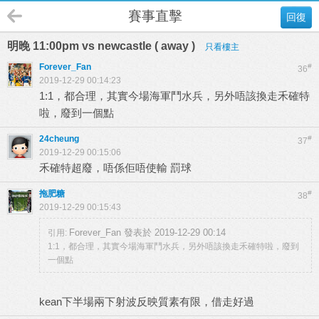
賽事直擊
回復
明晚 11:00pm vs newcastle ( away )
只看樓主
Forever_Fan
#
36
2019-12-29 00:14:23
1:1，都合理，其實今場海軍鬥水兵，另外唔該換走禾確特
啦，廢到一個點
24cheung
#
37
2019-12-29 00:15:06
禾確特超廢，唔係佢唔使輸 罰球
拖肥糖
#
38
2019-12-29 00:15:43
Forever_Fan 發表於 2019-12-29 00:14
引用:
1:1，都合理，其實今場海軍鬥水兵，另外唔該換走禾確特啦，廢到
一個點
kean下半場兩下射波反映質素有限，借走好過