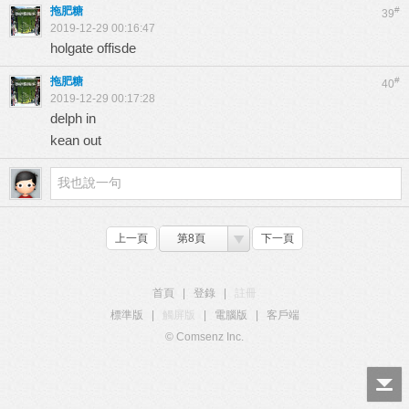
拖肥糖
#
39
2019-12-29 00:16:47
holgate offisde
拖肥糖
#
40
2019-12-29 00:17:28
delph in
kean out
上一頁
第8頁
下一頁
首頁
|
登錄
|
註冊
標準版
|
觸屏版
|
電腦版
|
客戶端
© Comsenz Inc.