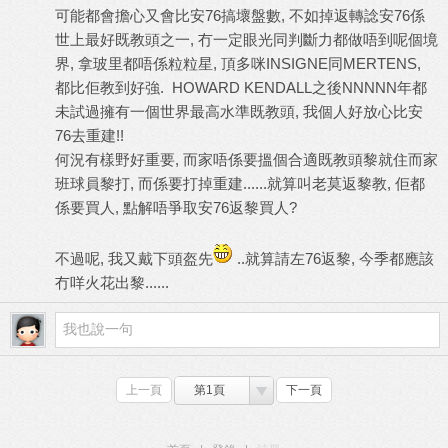
可能都會擔心又會比安76搞壞盤數, 不如掉返轉諗安76係
世上最好既教頭之一, 冇一定眼光同判斷力都做唔到呢個境
界, 拿玻里都唔係粒粒星, 頂多咪INSIGNE同MERTENS,
都比佢教到好強. HOWARD KENDALL之後NNNNN年都
未試過擁有一個世界最高水準既教頭, 我個人好放心比安
76去重建!!
何況有樣野好重要, 而家唔係要搵個合適既教頭黎就住而家
班球員黎打, 而係要打掉重建......就算叫老莫返黎教, 佢都
係要買人, 點解唔爭取安76返黎買人?
不過呢, 我又戴下頭盔先
..就算請左76返黎, 今季都應該
冇咩火花出黎......
上一頁
第1頁
下一頁