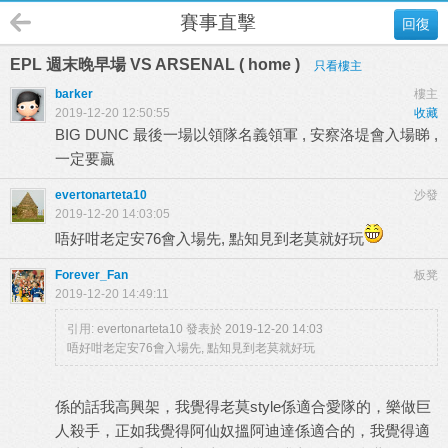
賽事直擊
回復
EPL 週末晚早場 VS ARSENAL ( home )
只看樓主
barker
樓主
2019-12-20 12:50:55
收藏
BIG DUNC 最後一場以領隊名義領軍 , 安察洛堤會入場睇 ,
一定要贏
evertonarteta10
沙發
2019-12-20 14:03:05
唔好咁老定安76會入場先, 點知見到老莫就好玩
Forever_Fan
板凳
2019-12-20 14:49:11
引用:
evertonarteta10 發表於 2019-12-20 14:03
唔好咁老定安76會入場先, 點知見到老莫就好玩
係的話我高興架，我覺得老莫style係適合愛隊的，樂做巨
人殺手，正如我覺得阿仙奴搵阿迪達係適合的，我覺得適