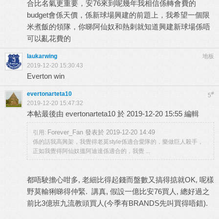
合比名氣更重要，安76來到呢幾年我相信係轉會費的
budget會係天價，係新球場興建的前題上，我希望一個限
米煮飯的領隊，你睇阿仙奴和熱刺就知道興建新球場係唔
可以亂花費的
laukarwing
地板
2019-12-20 15:30:43
Everton win
evertonarteta10
#
5
2019-12-20 15:47:32
本帖最後由 evertonarteta10 於 2019-12-20 15:55 編輯
Forever_Fan 發表於 2019-12-20 14:49
引用:
係的話我高興架，我覺得老莫style係適合愛隊的，樂做巨人殺手，
正如我覺得阿仙奴搵阿迪達係適合的，我覺 ...
都唔駛擔心咁多, 老細比得起錢而盤數又搞得掂就OK, 呢樣
野莫輸猁睇得仲緊. 講真, 假設一億比安76買人, 總好過之
前比3億班九流教頭買人(今季有BRANDS先叫買得唔錯).