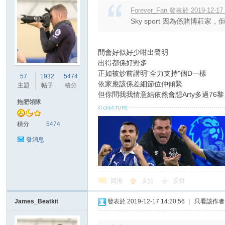
Forever_Fan 發表於 2019-12-17 
Sky sport 因為係賭博莊
間會好似好少咁出聲明
出得都係好野多
正如被炒前講明"全力支持"個D一樣
57
1932
5474
依家應該係差細節位仲傾緊
主題
帖子
積分
但你問我我情意結依然會想Arty多過76黎
拖肥領隊
積分
5474
發消息
回復
支持
反對
James_Beatkit
發表於 2019-12-17 14:20:56
|
只看該作者