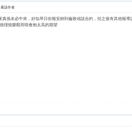
只看該作者
，佢係莊家真係未必中肯，好似琴日佢報安帥到倫敦傾談合約，但之後有其他
係慬慎樂觀而唔會抱太高的期望