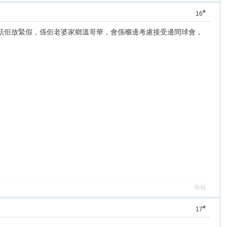
#
16
報導話佢放緊假，係佢老婆家鄉溫哥華，會係嗰邊考慮接受邊間球會，
舉報
#
17