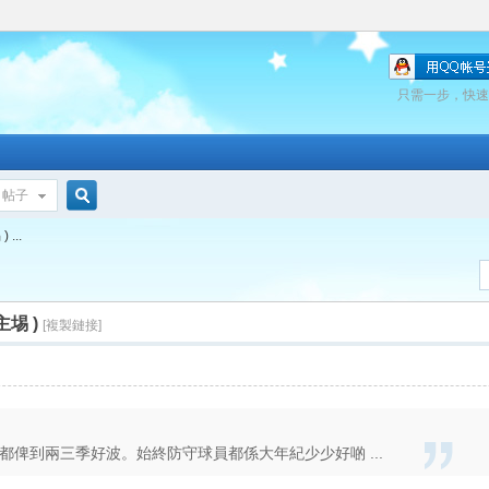
只需一步，快速
帖子
搜
...
索
埸 )
[複製鏈接]
到都俾到兩三季好波。始終防守球員都係大年紀少少好啲 ...