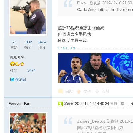
Fuko~ 發表於 2019-12-16 21:50
Carlo Ancelotti is the Everto
照計76點都應該去阿仙奴
但個邊太多手尾執
依家反而幾有趣
57
1932
5474
主題
帖子
積分
拖肥領隊
積分
5474
發消息
回復
支持
反對
Forever_Fan
發表於 2019-12-17 14:40:24
來自手機
|
James_Beatkit 發表於 2019-1
照計76點都應該去阿仙奴