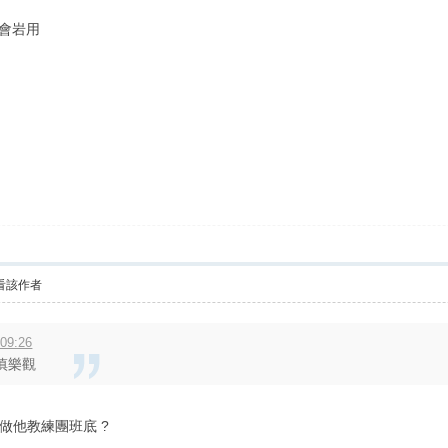
觀會岩用
看該作者
09:26
慎樂觀
做他教練團班底 ?