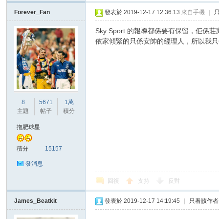
Forever_Fan
發表於 2019-12-17 12:36:13
來自手機
|
Sky Sport 的報導都係要有保留
依家傾緊的只係安帥的經理人，所以我只
8
5671
1萬
主題
帖子
積分
拖肥球星
積分
15157
發消息
回復
支持
反對
James_Beatkit
發表於 2019-12-17 14:19:45
|
只看該作者