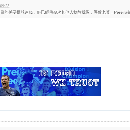
09:23
家，佢目的係要賺球迷錢，佢已經傳幾次其他人執教我隊，導致老莫，Pereira都曾