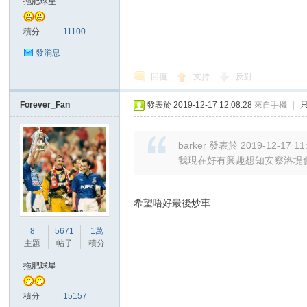
拖肥球星
積分
11100
發消息
回復
支持
反對
Forever_Fan
發表於 2019-12-17 12:08:28
來自手機
|
討
barker 發表於 2019-12-17 11
我現在好有興趣想知安察洛堤
希望唔好最後炒車
8
5671
1萬
主題
帖子
積分
論
拖肥球星
積分
15157