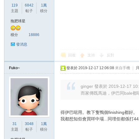
華
119
6842
1萬
主題
帖子
積分
拖肥球星
積分
18886
發消息
回復
支持
反對
頓
Fuko~
發表於 2019-12-17 12:06:08
來自手機
|
ginger 發表於 2019-12-17 10
而家傳既馬迪，伊巴同bale
得伊巴啱用。教下隻鴨個finishing都好。
我都想知佢會買咩中場...同埋佢都係打44
31
3048
1萬
迷
主題
帖子
積分