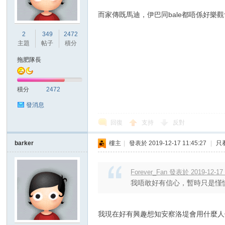
而家傳既馬迪，伊巴同bale都唔係好樂
港
2
349
2472
主題
帖子
積分
拖肥隊長
積分
2472
發消息
回復
支持
反對
愛
barker
樓主
|
發表於 2019-12-17 11:45:27
|
只
Forever_Fan 發表於 2019-12-17 
我唔敢好有信心，暫時只是慬
我現在好有興趣想知安察洛堤會用什麼人