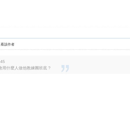
只看該作者
:45
會用什麼人做他教練團班底 ?