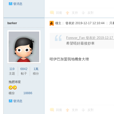
發消息
回復
支持
反對
barker
樓主
|
發表於 2019-12-17 12:10:44
|
只
區
Forever_Fan 發表於 2019-12-17 
希望唔好最後炒車
咁伊巴加盟我地機會大增
119
6842
1萬
主題
帖子
積分
拖肥球星
積分
18886
發消息
回復
支持
反對