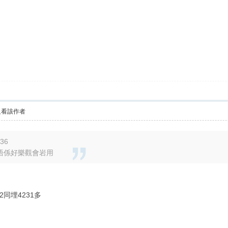
只看該作者
:36
都唔係好樂觀會岩用
2同埋4231多