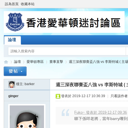
設為首頁
收藏本站
論壇
論壇
愛華頓專區
賽事直擊
週三深夜聯賽盃八強 vs 李斯特城 ( 主埸 ) 
樓主:
barker
週三深夜聯賽盃八強 vs 李斯特城 ( 主
香
»
›
›
›
ginger
發表於 2019-12-17 10:36:39
|
只看該作者
Fuko~ 發表於 2019-12-17 09:36
睇下係咩老將，當年barry嚟