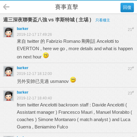
賽事直擊
回復
週三深夜聯賽盃八強 vs 李斯特城 ( 主埸 )
只看樓主
barker
#
21
2019-12-17 17:49:26
來自 twitter 的 Fabrizio Romano 剛剛話 Ancelotti to
EVERTON , here we go , more details and what is happen
on next hour
barker
#
22
2019-12-17 18:12:00
另外安帥已見過 usmanov
barker
#
23
2019-12-17 18:40:40
from twitter Ancelotti backroom staff : Davide Ancelotti (
Assistant manager ) Francesco Mauri , Manuel Morabito (
coaches ) Simone Montanaro ( match analyst ) and Luca
Guerra , Beniamino Fulco