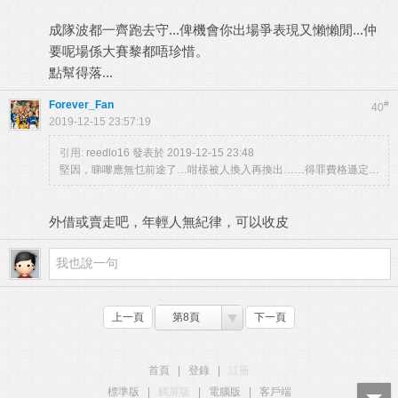
成隊波都一齊跑去守...俾機會你出場爭表現又懶懶閒...仲
要呢場係大賽黎都唔珍惜。
點幫得落...
Forever_Fan
#
40
2019-12-15 23:57:19
引用:
reedlo16 發表於 2019-12-15 23:48
堅因，睇嚟應無乜前途了…咁樣被人換入再換出……得罪費格遜定…
外借或賣走吧，年輕人無紀律，可以收皮
上一頁
第8頁
下一頁
首頁
|
登錄
|
註冊
標準版
|
觸屏版
|
電腦版
|
客戶端