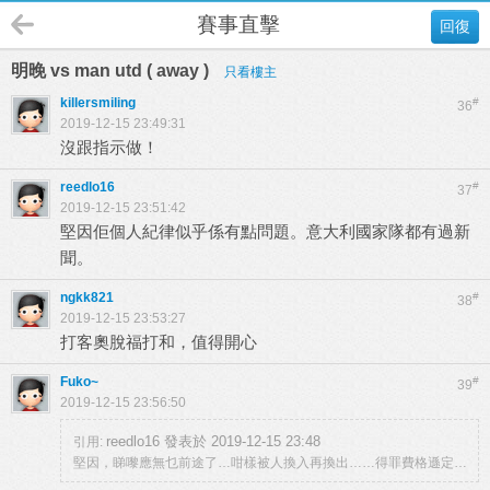
賽事直擊
回復
明晚 vs man utd ( away )
只看樓主
killersmiling
#
36
2019-12-15 23:49:31
沒跟指示做！
reedlo16
#
37
2019-12-15 23:51:42
堅因佢個人紀律似乎係有點問題。意大利國家隊都有過新
聞。
ngkk821
#
38
2019-12-15 23:53:27
打客奧脫福打和，值得開心
Fuko~
#
39
2019-12-15 23:56:50
reedlo16 發表於 2019-12-15 23:48
引用:
堅因，睇嚟應無乜前途了…咁樣被人換入再換出……得罪費格遜定…