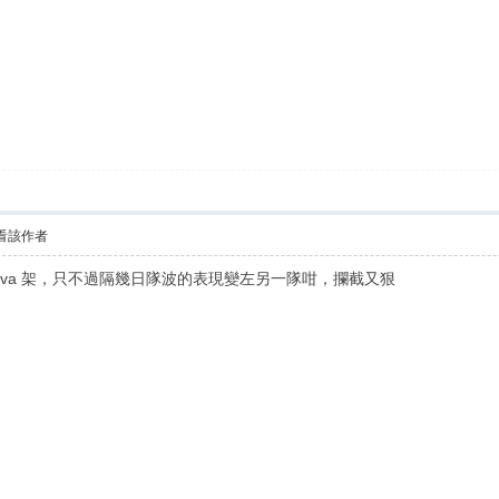
看該作者
lva 架，只不過隔幾日隊波的表現變左另一隊咁，攔截又狠