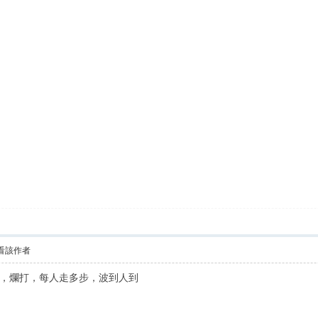
看該作者
，爛打，每人走多步，波到人到