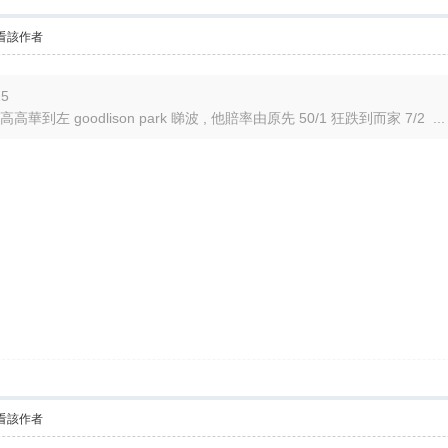
看該作者
15
尼高高華到左 goodlison park 睇波 , 他賠率由原先 50/1 狂跌到而家 7/2 ...
看該作者