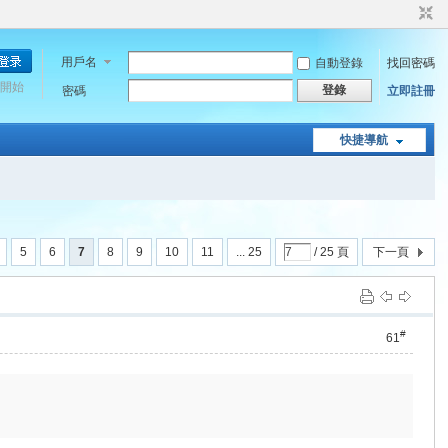
用戶名
自動登錄
找回密碼
開始
登錄
密碼
立即註冊
快捷導航
5
6
7
8
9
10
11
... 25
/ 25 頁
下一頁
#
61