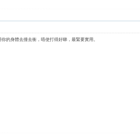
波，用你的身體去撞去衝，唔使打得好睇，最緊要實用。