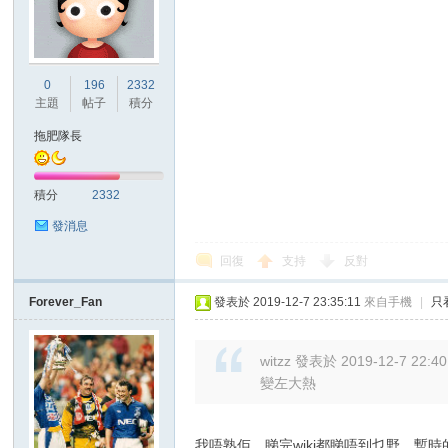
0
196
2332
主題
帖子
積分
拖肥隊長
積分
2332
發消息
回復
支持
反對
Forever_Fan
發表於 2019-12-7 23:35:11
來自手機
|
只
witzz 發表於 2019-12-7 22:40
變左大熱
我唔熟佢，睇完wiki都睇唔到乜野，暫