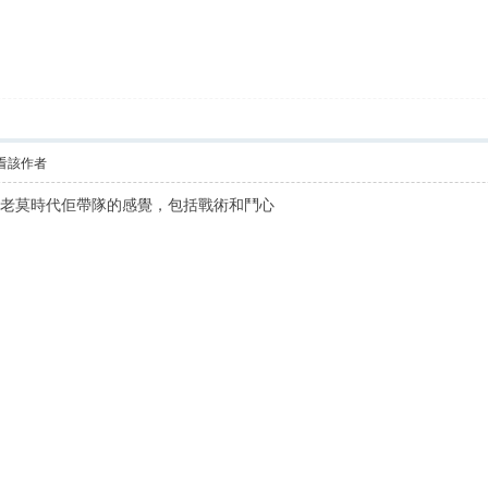
看該作者
心有老莫時代佢帶隊的感覺，包括戰術和鬥心