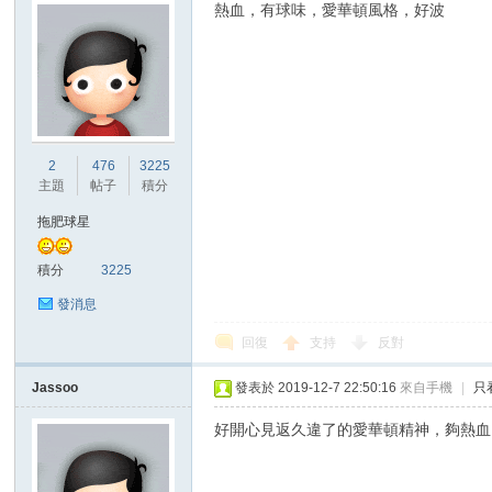
熱血，有球味，愛華頓風格，好波
2
476
3225
主題
帖子
積分
拖肥球星
積分
3225
發消息
回復
支持
反對
Jassoo
發表於 2019-12-7 22:50:16
來自手機
|
只
好開心見返久違了的愛華頓精神，夠熱血