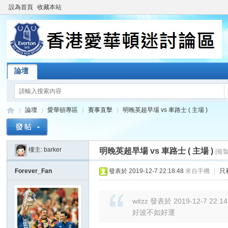
設為首頁
收藏本站
論壇
論壇
愛華頓專區
賽事直擊
明晚英超早場 vs 車路士 ( 主場 )
樓主:
barker
明晚英超早場 vs 車路士 ( 主場 )
[複
香
»
›
›
›
Forever_Fan
發表於 2019-12-7 22:18:48
來自手機
|
只
witzz 發表於 2019-12-7 22:14
好波不如好運