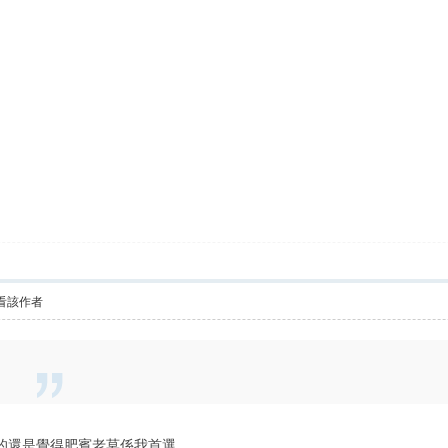
看該作者
時的還是覺得肥賓老莫係我首選