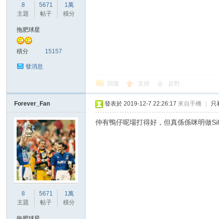
華
8
5671
1萬
主題
帖子
積分
拖肥球星
積分
15157
發消息
回復
支持
反對
頓
Forever_Fan
發表於 2019-12-7 22:26:17
來自手機
|
只
仲有鴨仔呢場打得好，但真係係咪明做Si
8
5671
1萬
迷
主題
帖子
積分
拖肥球星