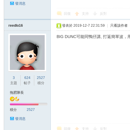
發消息
回復
支持
反對
reedlo16
發表於 2019-12-7 22:31:59
|
只看該作者
區
BIG DUNC可能同鴨仔講, 打返簡單
3
624
2527
主題
帖子
積分
拖肥隊長
積分
2527
發消息
回復
支持
反對