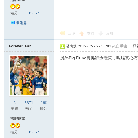
積分
15157
發消息
回復
支持
反對
Forever_Fan
發表於 2019-12-7 22:31:02
來自手機
|
只
討
另外Big Dunc真係師承老莫，呢場真
8
5671
1萬
主題
帖子
積分
論
拖肥球星
積分
15157