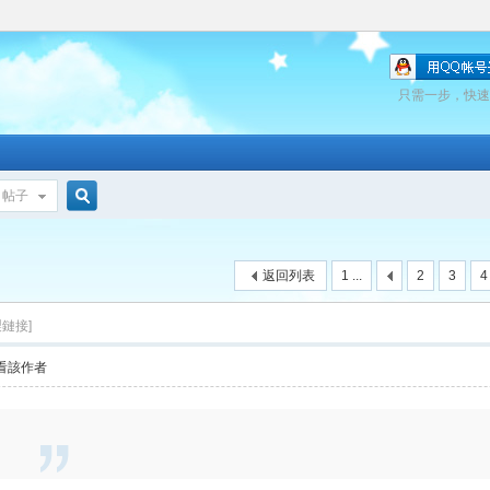
只需一步，快速
帖子
搜
返回列表
1 ...
2
3
4
索
製鏈接]
看該作者