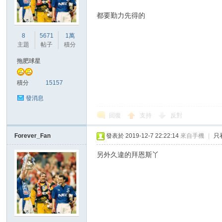
都要勤力先得的
港
8
5671
1萬
主題
帖子
積分
拖肥球星
積分
15157
發消息
回復
支持
反對
愛
Forever_Fan
發表於 2019-12-7 22:22:14
來自手機
|
只
另外久違的拜恩斯丫