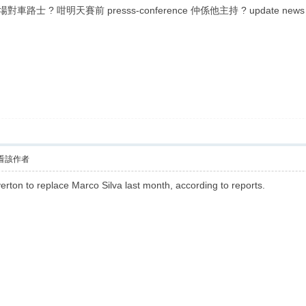
 ? 咁明天賽前 presss-conference 仲係他主持 ? update news : Moshir
看該作者
rton to replace Marco Silva last month, according to reports.