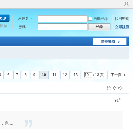
用戶名
自動登錄
找回密碼
開始
登錄
密碼
立即註冊
快捷導航
5
6
7
8
9
10
11
12
13
/ 13 頁
下一頁
#
91
，完 ...