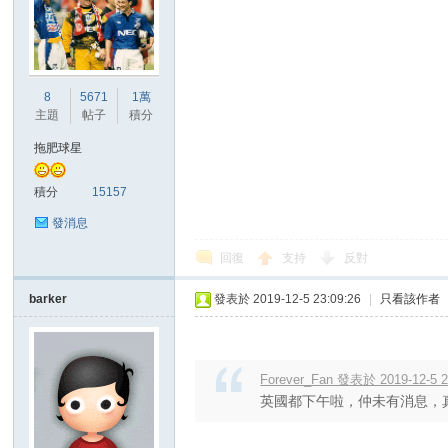
8
5671
1萬
主題
帖子
積分
拖肥球星
積分
15157
發消息
回復
支持
反對
barker
發表於 2019-12-5 23:09:26
|
只看該作者
Forever_Fan 發表於 2019-12-5 2
英國都下午啦，仲未有消息，