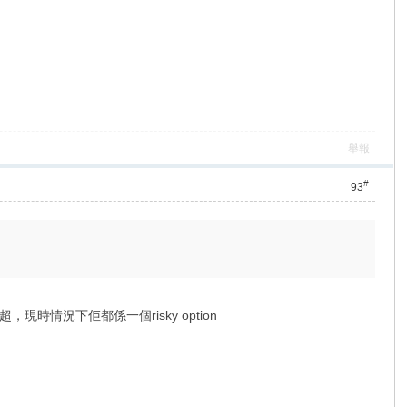
舉報
#
93
況下佢都係一個risky option