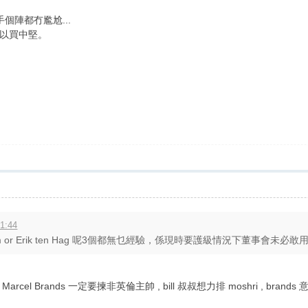
個陣都冇尷尬...
以買中堅。
1:44
o Jardim or Erik ten Hag 呢3個都無乜經驗，係現時要護級情況下董事會未必敢用
rcel Brands 一定要揀非英倫主帥 , bill 叔叔想力排 moshri , brands