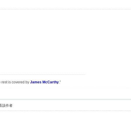
e rest is covered by
James McCarthy
.”
看該作者