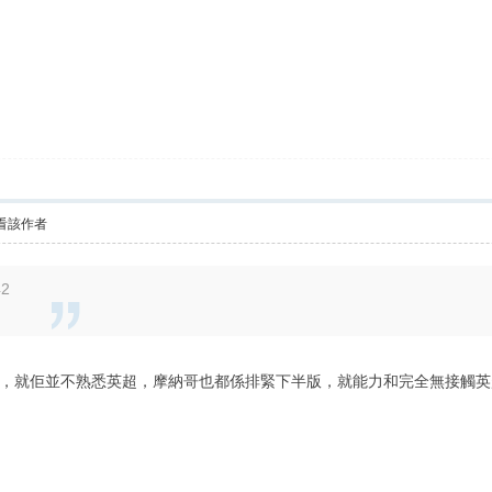
看該作者
42
就佢並不熟悉英超，摩納哥也都係排緊下半版，就能力和完全無接觸英超，現時情