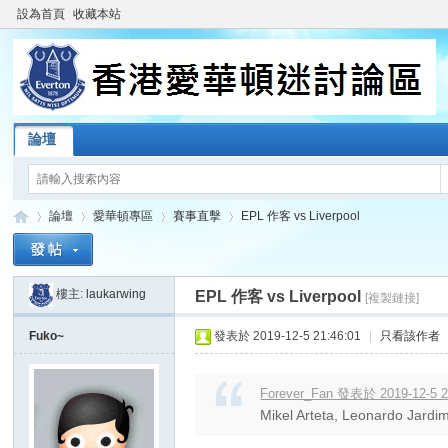
設為首頁
收藏本站
論壇
論壇
愛華頓專區
賽事直擊
EPL 作客 vs Liverpool
樓主:
laukarwing
EPL 作客 vs Liverpool
[複製鏈接]
香
»
›
›
›
Fuko~
發表於 2019-12-5 21:46:01
|
只看該作者
Forever_Fan 發表於 2019-12-5 2
Mikel Arteta, Leonard