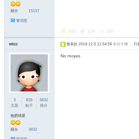
積分
15157
發消息
回復
支持
反對
witzz
發表於 2019-12-5 21:54:58
來自手機
|
只
討
No moyes
3
826
3832
主題
帖子
積分
論
拖肥球星
積分
3832