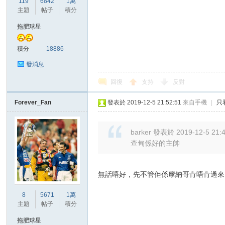
119
6842
1萬
華
主題
帖子
積分
拖肥球星
積分
18886
發消息
回復
支持
反對
Forever_Fan
發表於 2019-12-5 21:52:51
來自手機
|
只
頓
barker 發表於 2019-12-5 21:
查甸係好的主帥
無話唔好，先不管佢係摩納哥肯唔肯過來，
8
5671
1萬
迷
主題
帖子
積分
拖肥球星