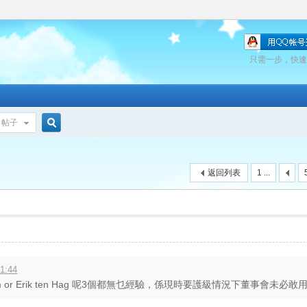
只需一步，快速
帖子
搜
返回列表
1 ...
索
1:44
o Jardim or Erik ten Hag 呢3個都無乜經驗，係現時要護級情況下董事會未必敢用