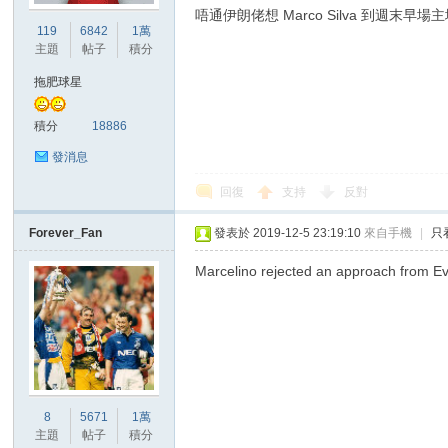
唔通伊朗佬想 Marco Silva 到週末早場主場對車路士
119
6842
1萬
主題
帖子
積分
拖肥球星
積分
18886
發消息
回復
支持
反對
Forever_Fan
發表於 2019-12-5 23:19:10
來自手機
|
只
Marcelino rejected an approach from Eve
8
5671
1萬
主題
帖子
積分