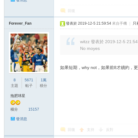
發消息
回復
Forever_Fan
發表於 2019-12-5 21:59:54
來自手機
|
只
區
witzz 發表於 2019-12-5 21:54
No moyes
如果短期，why not，如果前8才續約，更wh
8
5671
1萬
主題
帖子
積分
拖肥球星
積分
15157
發消息
回復
支持
反對