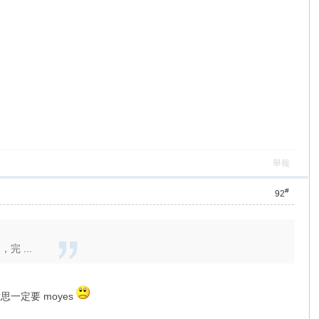
舉報
#
92
，完 ...
 意思一定要 moyes