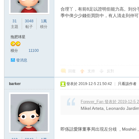
合理丫，有前8足以證明佢能力高。到分手
季中俾少少錢佢買防中，有人清走到仲可
港
31
3048
1萬
主題
帖子
積分
拖肥球星
積分
11100
發消息
回復
支持
反對
愛
barker
發表於 2019-12-5 21:50:42
|
只看該作者
Forever_Fan 發表於 2019-12-5 2
Mikel Arteta, Leonard
即係話愛隊董事局出現左分歧 , Moshiri , Ma