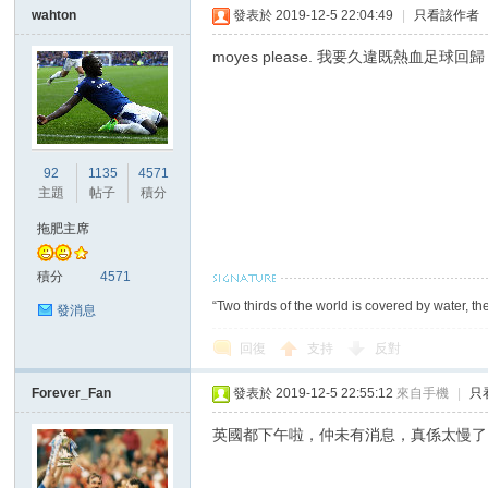
wahton
發表於 2019-12-5 22:04:49
|
只看該作者
moyes please. 我要久違既熱血足球回歸
92
1135
4571
主題
帖子
積分
拖肥主席
積分
4571
“Two thirds of the world is covered by water, th
發消息
回復
支持
反對
Forever_Fan
發表於 2019-12-5 22:55:12
來自手機
|
只
英國都下午啦，仲未有消息，真係太慢了