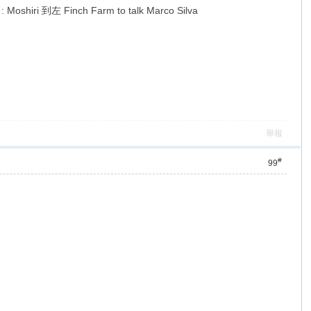
i 到左 Finch Farm to talk Marco Silva
舉報
#
99