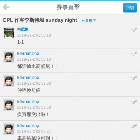
賽事直擊
回復
EPL 作客李斯特城 sunday night
只看樓主
拖肥糖
#
46
2019-12-2 01:56:18
1-1
killersmiling
#
47
2019-12-2 01:58:18
都話輸米高堅尼！！
killersmiling
#
48
2019-12-2 01:59:08
仲唔換前鋒
killersmiling
#
49
2019-12-2 01:59:58
换賓那突出啦！
killersmiling
#
50
2019-12-2 02:00:31
馬高施華沒料到！！