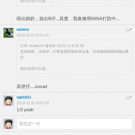
期待高登仔出場。 ...
唔出師奶，就出B仔...其實，我會揀用MINA打防中...
wahton
#
14
2019-11-9 22:51:40
引用:
reedlo16 發表於 2019-11-9 22:29
見到師奶、冰島神，行軍速度唔會快得去邊。但求戴維斯能夠擔起重
任。
期待高登仔出場。 ...
高登仔....sosad
ngkk821
#
15
2019-11-9 23:07:43
1:0 yeah