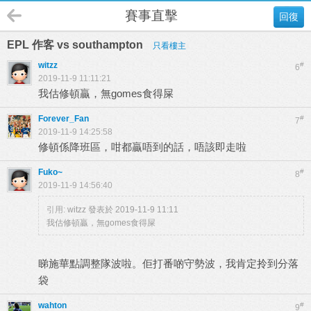
賽事直擊
回復
EPL 作客 vs southampton
只看樓主
witzz
#
6
2019-11-9 11:11:21
我估修頓贏，無gomes食得屎
Forever_Fan
#
7
2019-11-9 14:25:58
修頓係降班區，咁都贏唔到的話，唔該即走啦
Fuko~
#
8
2019-11-9 14:56:40
引用:
witzz 發表於 2019-11-9 11:11
我估修頓贏，無gomes食得屎
睇施華點調整隊波啦。佢打番啲守勢波，我肯定拎到分落
袋
wahton
#
9