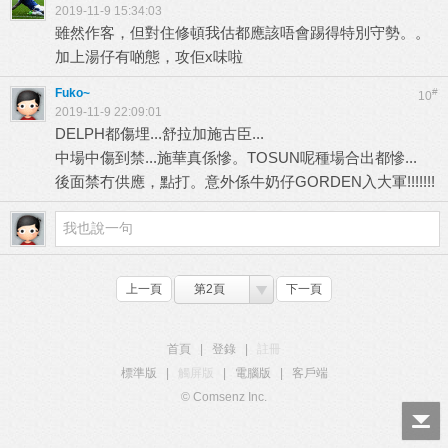
2019-11-9 15:34:03
雖然作客，但對住修頓我估都應該唔會踢得特別守勢。。
加上湯仔有啲態，攻佢x味啦
Fuko~
#
10
2019-11-9 22:09:01
DELPH都傷埋...舒拉加施古臣...
中場中傷到禁...施華真係慘。TOSUN呢種場合出都慘...
後面禁冇供應，點打。意外係牛奶仔GORDEN入大軍!!!!!!!
上一頁
第2頁
下一頁
首頁
|
登錄
|
註冊
標準版
|
觸屏版
|
電腦版
|
客戶端
© Comsenz Inc.