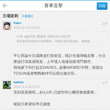
賽事直擊
回復
主場拔刺
只看樓主
Fuko~
#
16
2019-11-4 02:49:18
ngkk821 發表於 2019-11-4 02:42
引用:
季初無高美斯個中場食晒屎，咁攪法真係要護級，無眼睇。。。
平心而論今日成隊波打技術流，唔計失個球輸反擊，今日
隊波打得真係唔差，上半場人地連似樣埋門都冇。
我地家下叫打起左DAVIES...放番IWOBI打中間，前面出
TOSUN或者鴨鴨都仲可以唔出施古臣...
wahton
#
17
2019-11-4 03:12:57
見到高美斯咁....好心UP, 已經冇咩心機理會個賽果...
呢刻只希望佢早日康復