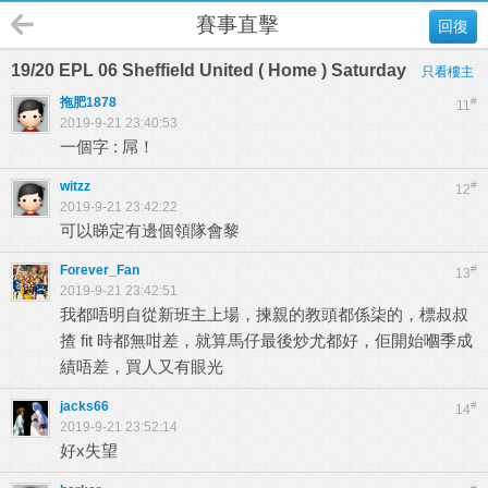
賽事直擊
回復
19/20 EPL 06 Sheffield United ( Home ) Saturday
只看樓主
拖肥1878
#
11
2019-9-21 23:40:53
一個字 : 屌！
witzz
#
12
2019-9-21 23:42:22
可以睇定有邊個領隊會黎
Forever_Fan
#
13
2019-9-21 23:42:51
我都唔明自從新班主上場，揀親的教頭都係柒的，標叔叔
揸 fit 時都無咁差，就算馬仔最後炒尤都好，佢開始嗰季成
績唔差，買人又有眼光
jacks66
#
14
2019-9-21 23:52:14
好x失望