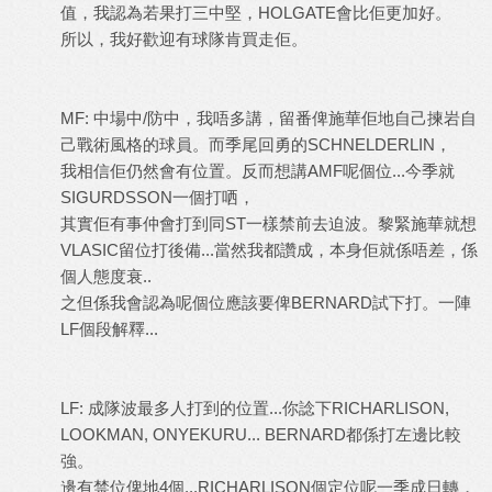
值，我認為若果打三中堅，
HOLGATE
會比佢更加好。
所以，我好歡迎有球隊肯買走佢。
MF:
中場中
/
防中，我唔多講，留番俾施華佢地自己揀岩自
己戰術風格的球員。而季尾回勇的
SCHNELDERLIN
，
我相信佢仍然會有位置。反而想講
AMF
呢個位
...
今季就
SIGURDSSON
一個打哂，
其實佢有事仲會打到同
ST
一樣禁前去迫波。黎緊施華就想
VLASIC
留位打後備
...
當然我都讚成，本身佢就係唔差，係
個人態度衰
..
之但係我會認為呢個位應該要俾
BERNARD
試下打。一陣
LF
個段解釋
...
LF:
成隊波最多人打到的位置
...
你諗下
RICHARLISON,
LOOKMAN, ONYEKURU... BERNARD
都係打左邊比較
強。
邊有禁位俾地
4
個
...RICHARLISON
個定位呢一季成日轉，