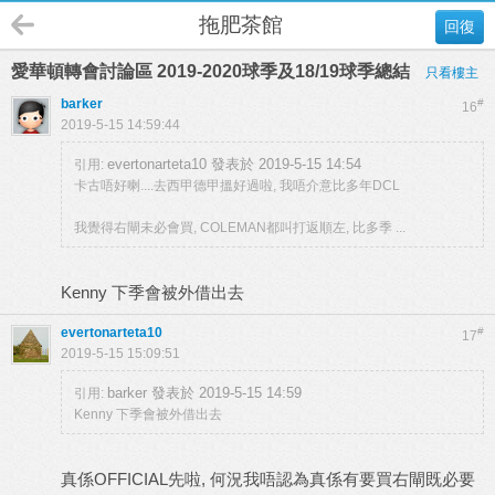
拖肥茶館
回復
愛華頓轉會討論區 2019-2020球季及18/19球季總結
只看樓主
barker
#
16
2019-5-15 14:59:44
evertonarteta10 發表於 2019-5-15 14:54
引用:
卡古唔好喇....去西甲德甲搵好過啦, 我唔介意比多年DCL
我覺得右閘未必會買, COLEMAN都叫打返順左, 比多季 ...
Kenny 下季會被外借出去
evertonarteta10
#
17
2019-5-15 15:09:51
barker 發表於 2019-5-15 14:59
引用:
Kenny 下季會被外借出去
真係OFFICIAL先啦, 何況我唔認為真係有要買右閘既必要