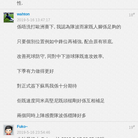
性.
wahton
#
18
2019-5-16 13:47:17
係唔洗打歐洲賽下, 我認為隊波而家既人腳係足夠的
只要個別位置例如中鋒位再補強, 配合原有班底,
改善死球防守, 同對中下游球隊既進攻效率,
下季有力做得更好
對正式簽下蘇馬我係十分期待
佢既速度同米高堅尼既頭槌剛好係互相補足
兩個同時上陣感覺隊波係穩陣好多
Fuko~
#
19
2019-5-16 23:54:46