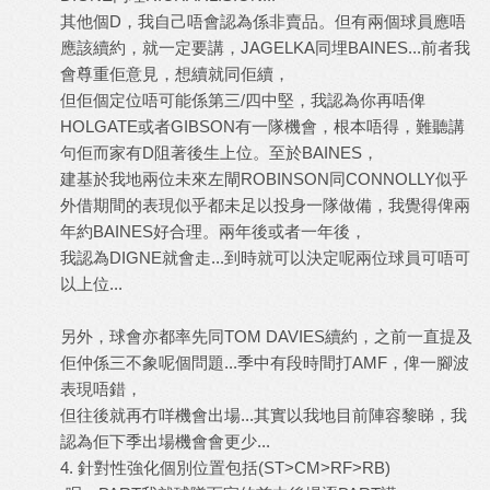
其他個D，我自己唔會認為係非賣品。但有兩個球員應唔
應該續約，就一定要講，JAGELKA同埋BAINES...前者我
會尊重佢意見，想續就同佢續，
但佢個定位唔可能係第三/四中堅，我認為你再唔俾
HOLGATE或者GIBSON有一隊機會，根本唔得，難聽講
句佢而家有D阻著後生上位。至於BAINES，
建基於我地兩位未來左閘ROBINSON同CONNOLLY似乎
外借期間的表現似乎都未足以投身一隊做備，我覺得俾兩
年約BAINES好合理。兩年後或者一年後，
我認為DIGNE就會走...到時就可以決定呢兩位球員可唔可
以上位...
另外，球會亦都率先同TOM DAVIES續約，之前一直提及
佢仲係三不象呢個問題...季中有段時間打AMF，俾一腳波
表現唔錯，
但往後就再冇咩機會出場...其實以我地目前陣容黎睇，我
認為佢下季出場機會會更少...
4.
針對性強化個別位置包括
(ST>CM>RF>RB)