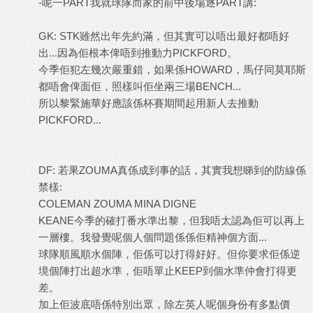
-
呢一
PART
我就球隊而家的前中後場逐
PART
講
:
GK: STK
雖然出年先約滿，但其實可以唔出最好都唔好
出
...
因為佢根本俾唔到推動力
PICKFORD
。
今季佢犯左幾次嚴重錯，如果係
HOWARD
，馬仔同莫耶斯
都唔會俾面佢，照樣叫佢坐兩三場
BENCH...
所以黎緊施華好應該係杯賽期間起用新人去推動
PICKFORD...
DF:
若果
ZOUMA
真係成到事的話，其實我想睇到的防線係
禁樣
:
COLEMAN ZOUMA MINA DIGNE
KEANE
今季的確打番水準出黎，但我唔太認為佢可以再上
一層樓。我發覺呢個人個問題係係佢精神個方面
...
球隊順風順水個陣，佢係可以打得好好。但你要求佢係逆
境個陣打出超水準，佢唔單止
KEEP
到個水準仲會打得更
差。
加上佢波底唔係特別出眾，除左英人呢個身份有多點價