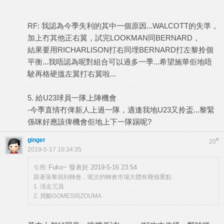
RF:
我認為今季失利的其中一個原因
...WALCOTT
的失準，
加上冇其他正右翼，試完
LOOKMAN
同
BERNARD
，
結果要用
RICHARLISON
打右同埋
BERNARD
打左黎拎個
平衡
...
我唔認為呢對組合可以過多一季
...
希望施華佢地唔
駛再格硬搵左翼打右翼啦
...
5.
給
U23
球員一隊上陣機會
-
今季直情冇俾新人上過一隊，適逢我地
U23
又拎盃
...
黎緊
係咪好應該俾機會佢地上下一隊踢呢
?
ginger
#
20
2019-5-17 10:34:35
Fuko~ 發表於 2019-5-16 23:54
引用:
跟著落黎就到轉會，呢次的轉會市場大體有幾個重點:
1. 清走冗員
2. 買斷GOMES同ZOUMA