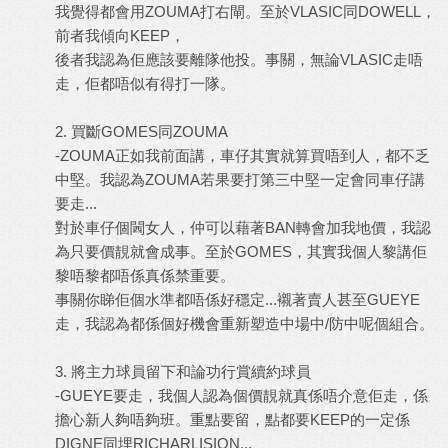
我覺得都會用ZOUMA打右閘。至於VLASIC同DOWELL，
前者我傾向KEEP，
後者我認為佢應該要離隊他投。事關，無論VLASIC走唔
走，佢都唔似有得打一隊。
2. 買斷GOMES同ZOUMA
-ZOUMA正如我前面講，車仔其實就算買唔到人，都不乏
中堅。我認為ZOUMA若果要打第三中堅一定會同車仔講
要走...
對於車仔個閪女人，仲可以藉著BAN轉會加我地價，我認
為只要價靚就會成事。至於GOMES，其實我個人黎講佢
黎唔黎都唔係真係禁重要。
事關你睇佢個水準都唔係好穩定...襯著賣人甚至GUEYE
走，我認為都係個好機會重新塑造中場中/防中呢個組合。
3. 將主力球員留下和論功行賞續約球員
-GUEYE要走，我個人認為個價靚就真係唔介意佢走，係
擔心新人夠唔夠班。重點要留，點都要KEEP的一定係
DIGNE同埋RICHARLISION...