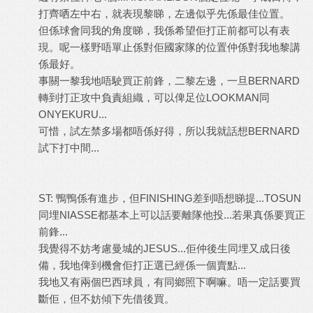
打齊哂左中右，就表現黎睇，左邊似乎先係最佳位置。
但係球會同我的角度睇，我係希望佢打正前都可以有表
現。呢一樣野唔單止係對佢國家隊的位置仲係對我地黎講
係最好。
事關一黎我地唔駛買正前鋒，二黎左邊，一旦
BERNARD
轉到打正攻中負責組織，可以俾足位
LOOKMAN
同
ONYEKURU...
可惜，試左禁多場都唔係好得，所以我就話想
BERNARD
試下打中間
...
ST:
鴨鴨係有進步，但
FINISHING
差到唔想睇提
...TOSUN
同埋
NIASSE
都基本上可以話要離隊他投
...
若果真係要買正
前鋒
...
我覺得不妨考慮曼城的
JESUS...
佢仲後生同埋又成日後
備，我地俾到機會佢打正選已經係一個賣點
...
我地又有兩個巴西球員，有同鄉照下啊嘛。唔一定話要買
斷佢，但不妨傾下先借後買。