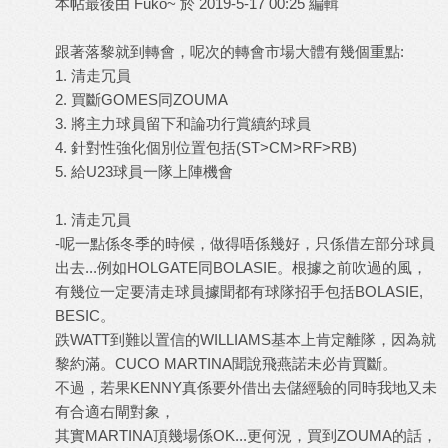
本帖最後由 Fuko~ 於 2019-5-17 00:25 編輯
跟著落黎就到轉會，呢次的轉會市場大體有幾個重點:
1. 清走冗員
2. 買斷GOMES同ZOUMA
3. 將主力球員留下和論功行賞續約球員
4. 針對性強化個別位置包括(ST>CM>RF>RB)
5. 給U23球員一隊上陣機會
1. 清走冗員
-呢一點係冬季的時候，做得唔係幾好，只係借左部分球員
出去...例如HOLGATE同BOLASIE。根據之前吹過的風，
有幾位一定要清走球員據聞都有球隊招手包括BOLASIE,
BESIC。
跌WATT到難以置信的WILLIAMS基本上肯定離隊，因為就
黎約滿。CUCO MARTINA聞說飛燕諾未必肯買斷。
不過，若果KENNY真係要外借出去儲經驗的同時我地又未
有合適右閘對象，
其實MARTINA頂幾場係OK...更何況，買到ZOUMA的話，