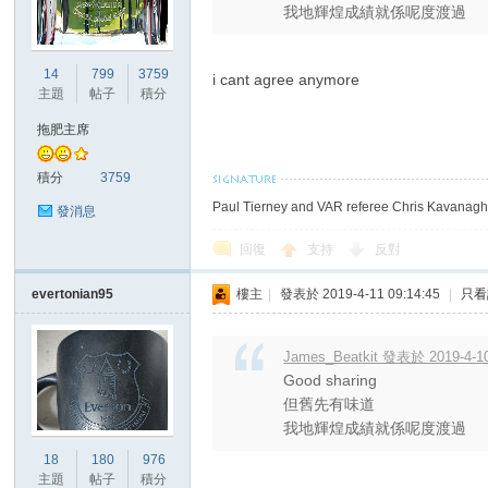
我地輝煌成績就係呢度渡過
港
14
799
3759
i cant agree anymore
主題
帖子
積分
拖肥主席
積分
3759
Paul Tierney and VAR referee Chris Kavanagh 
發消息
回復
支持
反對
愛
evertonian95
樓主
|
發表於 2019-4-11 09:14:45
|
只看
James_Beatkit 發表於 2019-4-10
Good sharing
但舊先有味道
我地輝煌成績就係呢度渡過
18
180
976
主題
帖子
積分