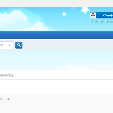
只需一步，快速
帖子
搜
索
[複製鏈接]
 16:26