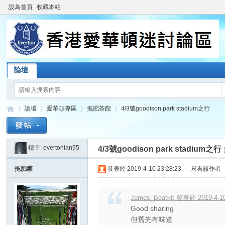
設為首頁
收藏本站
論壇
論壇
愛華頓專區
拖肥茶館
4/3號goodison park stadium之行
樓主:
evertonian95
4/3號goodison park stadium之行
香
»
›
›
›
拖肥糖
發表於 2019-4-10 23:28:23
|
只看該作者
James_Beatkit 發表於 2019-4-10
Good sharing
但舊先有味道