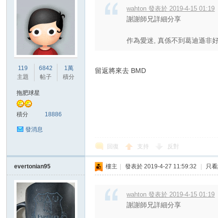
wahton 發表於 2019-4-15 01:19
謝謝師兄詳細分享
作為愛迷, 真係不到葛迪遜非好漢
119
6842
1萬
留返將來去 BMD
主題
帖子
積分
拖肥球星
積分
18886
發消息
回復
支持
反對
evertonian95
樓主
|
發表於 2019-4-27 11:59:32
|
只看
wahton 發表於 2019-4-15 01:19
謝謝師兄詳細分享