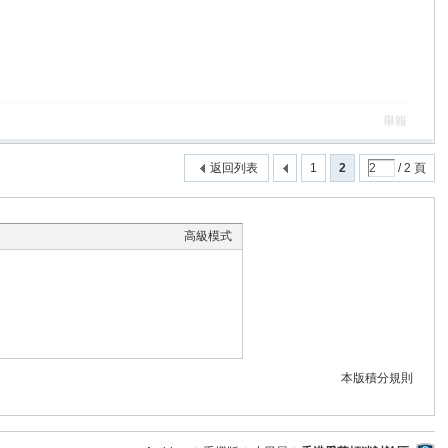
舉報
返回列表
1
2
/ 2 頁
高級模式
本版積分規則