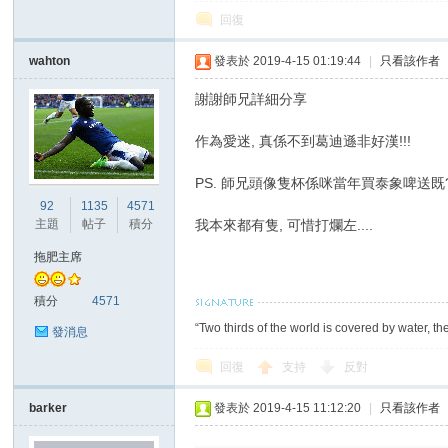
回復
wahton
發表於 2019-4-15 01:19:44
|
只看該作者
謝謝師兄詳細分享
區
作為愛迷, 真係不到葛迪遜非好漢!!!
PS. 師兄頭像隻杯係咪當年買泰象啤送既
92
1135
4571
主題
帖子
積分
我本來都有隻, 可惜打爛左....
拖肥主席
積分
4571
“Two thirds of the world is covered by water, th
發消息
回復
支持
反對
barker
發表於 2019-4-15 11:12:20
|
只看該作者