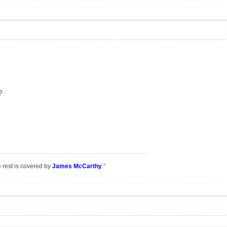
?
e rest is covered by
James McCarthy
.”