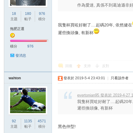
作為愛迷, 真係不到葛迪遜非好漢
18
180
976
主題
帖子
積分
我隻杯買咗好耐了....起碼20年, 依然健在
拖肥正選
遲些換頭像, 有新杯
積分
976
發消息
回復
支持
反對
wahton
發表於 2019-5-4 23:43:01
|
只看該作者
evertonian95 發表於 2019-4-27 1
我隻杯買咗好耐了....起碼20年
遲些換頭像, 有新杯
92
1135
4571
黑色仲型!
主題
帖子
積分