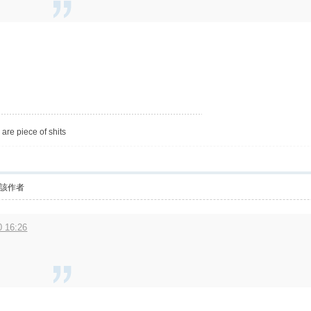
are piece of shits
該作者
 16:26