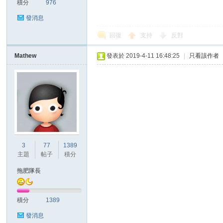
積分
976
發消息
回復
支持
反對
Mathew
發表於 2019-4-11 16:48:25
|
只看該作者
討
3
77
1389
主題
帖子
積分
拖肥隊長
論
積分
1389
發消息