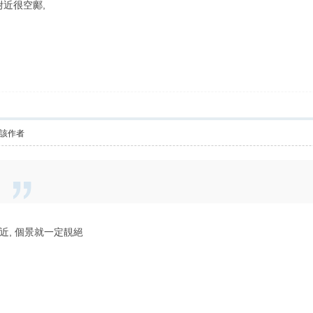
附近很空鄺,
該作者
附近, 個景就一定靚絕
便