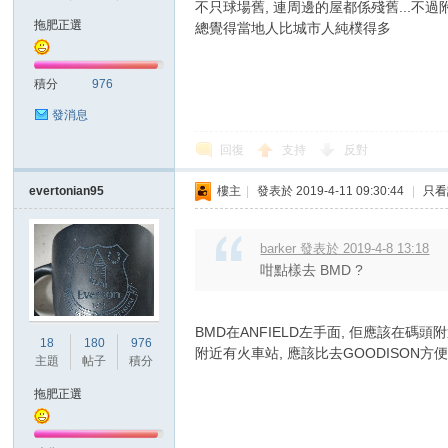
華
不只球場舊, 連周邊的屋都係殘舊...不過
拖肥正選
總覺得當地人比城市人純樸得多
積分
976
發消息
回復
支持
反對
evertonian95
樓主
|
發表於 2019-4-11 09:30:44
|
只看
頓
barker 發表於 2019-4-8 13:18
咁點樣去 BMD ?
BMD在ANFIELD左手面, 佢應該在碼頭
18
180
976
附近有火車站, 應該比去GOODISON方
主題
帖子
積分
拖肥正選
迷