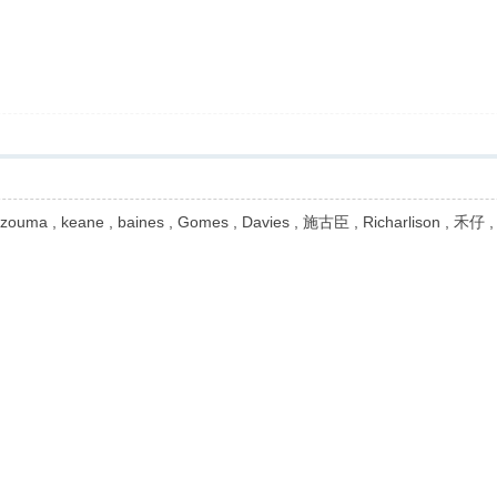
, zouma , keane , baines , Gomes , Davies , 施古臣 , Richarlison , 禾仔 ,