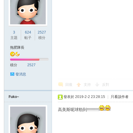
3
624
2527
主題
帖子
積分
拖肥隊長
積分
2527
發消息
回復
支持
反對
Fuko~
發表於 2019-2-2 23:28:15
|
只看該作者
高美斯呢球勁到!!!!!!!!!!