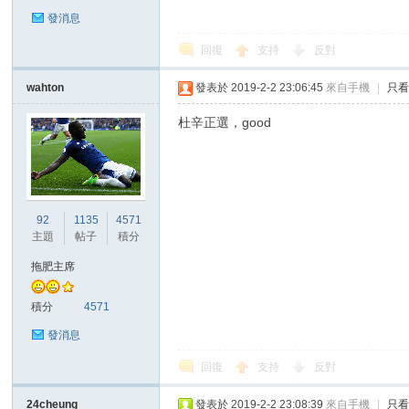
發消息
回復
支持
反對
wahton
發表於 2019-2-2 23:06:45
來自手機
|
只
區
杜辛正選，good
92
1135
4571
主題
帖子
積分
拖肥主席
積分
4571
發消息
回復
支持
反對
24cheung
發表於 2019-2-2 23:08:39
來自手機
|
只