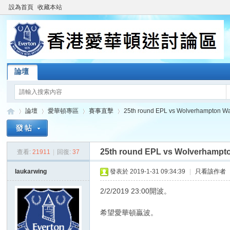
設為首頁
收藏本站
論壇
論壇
愛華頓專區
賽事直擊
25th round EPL vs Wolverhampton Wa
25th round EPL vs Wolverhampto
查看:
21911
|
回復:
37
香
»
›
›
›
laukarwing
發表於 2019-1-31 09:34:39
|
只看該作者
2/2/2019 23:00開波。
希望愛華頓贏波。