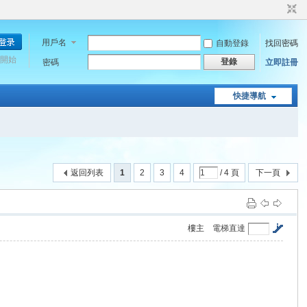
用戶名
自動登錄
找回密碼
開始
登錄
密碼
立即註冊
快捷導航
返回列表
1
2
3
4
/ 4 頁
下一頁
樓主
電梯直達