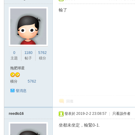
輸了
0
1180
5762
主題
帖子
積分
拖肥球星
積分
5762
發消息
回復
reedlo16
發表於 2019-2-2 23:08:57
|
只看該作者
坐都未坐定，輸緊0-1.