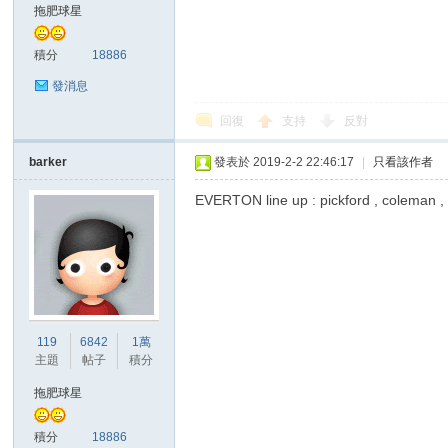
拖肥球星
積分
18886
發消息
回復
支持
反對
討
barker
發表於 2019-2-2 22:46:17
|
只看該作者
EVERTON line up : pickford , coleman 
119
6842
1萬
論
主題
帖子
積分
拖肥球星
積分
18886