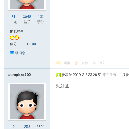
31
3048
1萬
主題
帖子
積分
拖肥球星
積分
11100
發消息
回復
支持
反對
aeroplane602
發表於 2019-2-2 23:28:51
來自手機
|
只
勁射 正
0
258
2304