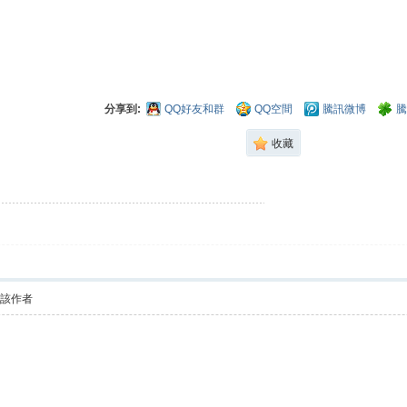
分享到:
QQ好友和群
QQ空間
騰訊微博
騰
收藏
看該作者