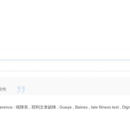
性性
-conference : 積隊長 , 耶利文拿缺陣 , Gueye , Baines , late fitness tes