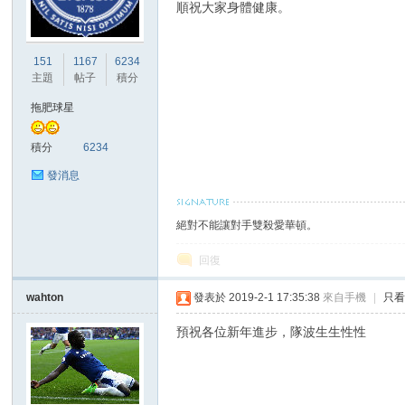
順祝大家身體健康。
港
151
1167
6234
主題
帖子
積分
拖肥球星
積分
6234
發消息
絕對不能讓對手雙殺愛華頓。
愛
回復
wahton
發表於 2019-2-1 17:35:38
來自手機
|
只
預祝各位新年進步，隊波生生性性