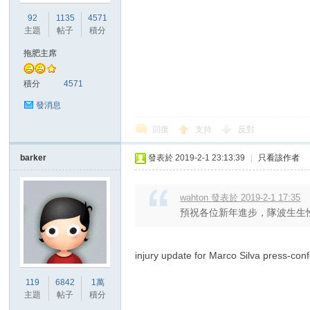
華
92
1135
4571
主題
帖子
積分
拖肥主席
積分
4571
發消息
回復
支持
反對
頓
barker
發表於 2019-2-1 23:13:39
|
只看該作者
wahton 發表於 2019-2-1 17:35
預祝各位新年進步，隊波生生
injury update for Marco Silva press
迷
119
6842
1萬
主題
帖子
積分