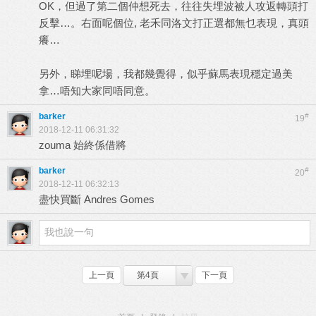
OK，但過了第二個仲想死去，往往失埋波被人攻返轉頭打
反擊…。右面呢個位, 老禾同洛文打正選都無乜表現，真頭
癢…
另外，睇埋呢場，我都幾覺得，似乎蘇馬表現穩定過美
拿…唔知大家同唔同意。
barker
#
19
2018-12-11 06:31:32
zouma 始終係借將
barker
#
20
2018-12-11 06:32:13
盡快買斷 Andres Gomes
上一頁
第4頁
下一頁