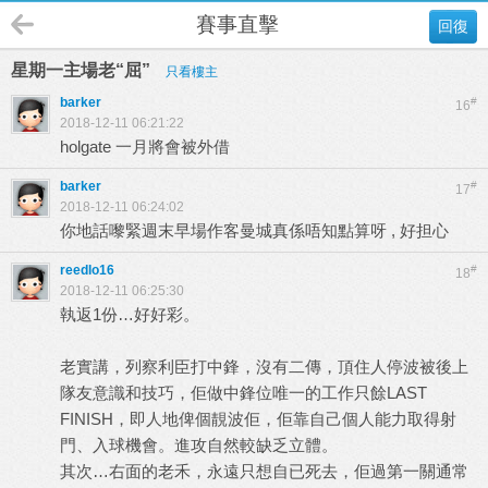
賽事直擊
回復
星期一主場老“屈”
只看樓主
barker
#
16
2018-12-11 06:21:22
holgate 一月將會被外借
barker
#
17
2018-12-11 06:24:02
你地話嚟緊週末早場作客曼城真係唔知點算呀 , 好担心
reedlo16
#
18
2018-12-11 06:25:30
執返1份…好好彩。
老實講，列察利臣打中鋒，沒有二傳，頂住人停波被後上
隊友意識和技巧，佢做中鋒位唯一的工作只餘LAST
FINISH，即人地俾個靚波佢，佢靠自己個人能力取得射
門、入球機會。進攻自然較缺乏立體。
其次…右面的老禾，永遠只想自已死去，佢過第一關通常