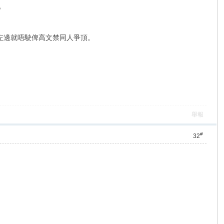
。
去左邊就唔駛俾高文禁同人爭頂。
舉報
#
32