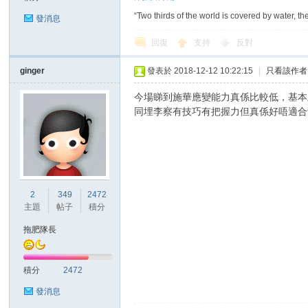
“Two thirds of the world is covered by water, th
發消息
回復
支持
反對
ginger
發表於 2018-12-12 10:22:15
|
只看該作者
今場睇到施華應變能力真係比較低，基本
討
同埋李察有技巧有把握力但真係好唔適合背門
2
349
2472
主題
帖子
積分
拖肥隊長
論
積分
2472
發消息