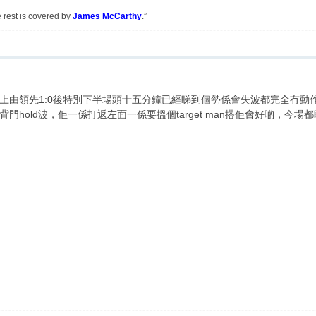
e rest is covered by
James McCarthy
.”
上由領先1:0後特別下半場頭十五分鐘已經睇到個勢係會失波都完全冇動
hold波，佢一係打返左面一係要搵個target man搭佢會好啲，今場