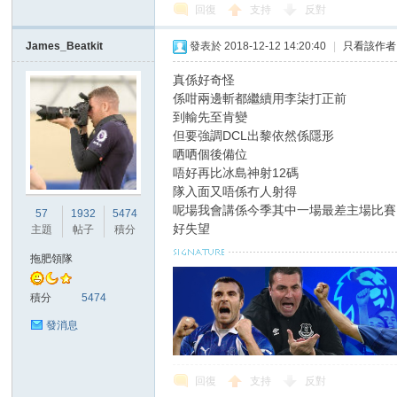
回復
支持
反對
James_Beatkit
發表於 2018-12-12 14:20:40
|
只看該作者
真係好奇怪
區
係咁兩邊斬都繼續用李柒打正前
到輸先至肯變
但要強調DCL出黎依然係隱形
哂哂個後備位
唔好再比冰島神射12碼
隊入面又唔係冇人射得
呢場我會講係今季其中一場最差主場比賽
57
1932
5474
好失望
主題
帖子
積分
拖肥領隊
積分
5474
發消息
回復
支持
反對