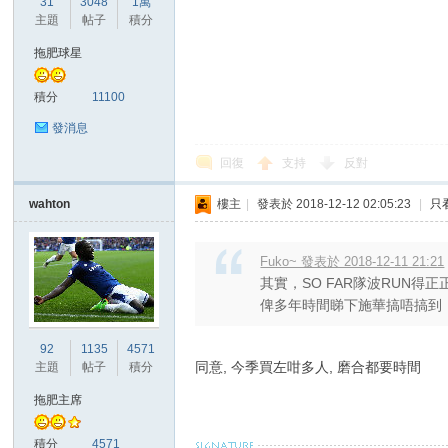
31
3048
1萬
華
主題
帖子
積分
拖肥球星
積分
11100
發消息
回復
支持
反對
wahton
樓主
|
發表於 2018-12-12 02:05:23
|
只
頓
Fuko~ 發表於 2018-12-11 21:21
其實，SO FAR隊波RUN
俾多年時間睇下施華搞唔搞到，搞
92
1135
4571
同意, 今季買左咁多人, 磨合都要時間
主題
帖子
積分
拖肥主席
迷
積分
4571