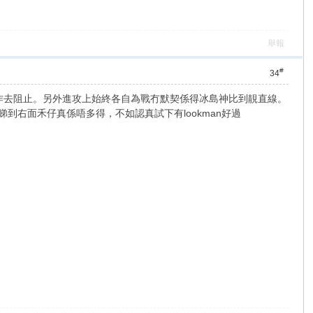
舉報
#
34
作去阻止。另外進攻上始終各自為戰冇默契係得冰島神比到靚直線。
都睇到右面禾仔真係唔多得，不如認真試下有lookman好過