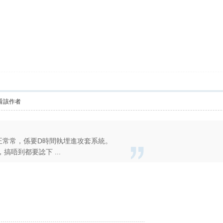
看該作者
得正正常常，係要D時間執埋進攻套系統。
唔到都要諗下 ...