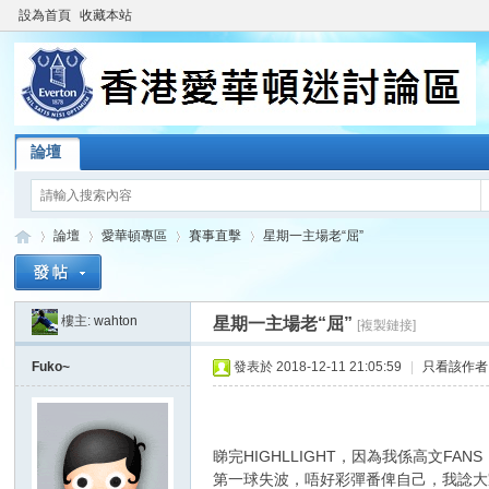
設為首頁
收藏本站
論壇
論壇
愛華頓專區
賽事直擊
星期一主場老“屈”
樓主:
wahton
星期一主場老“屈”
[複製鏈接]
香
»
›
›
›
Fuko~
發表於 2018-12-11 21:05:59
|
只看該作者
睇完HIGHLLIGHT，因為我係高文FA
第一球失波，唔好彩彈番俾自己，我諗大