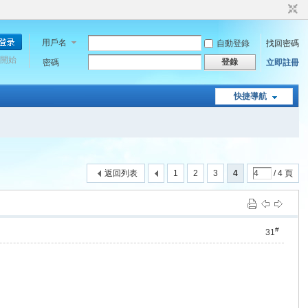
用戶名
自動登錄
找回密碼
開始
登錄
密碼
立即註冊
快捷導航
返回列表
1
2
3
4
/ 4 頁
#
31