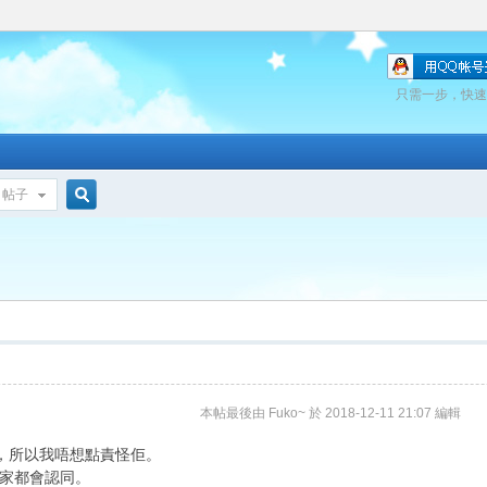
只需一步，快速
帖子
搜
索
本帖最後由 Fuko~ 於 2018-12-11 21:07 編輯
NS，所以我唔想點責怪佢。
家都會認同。