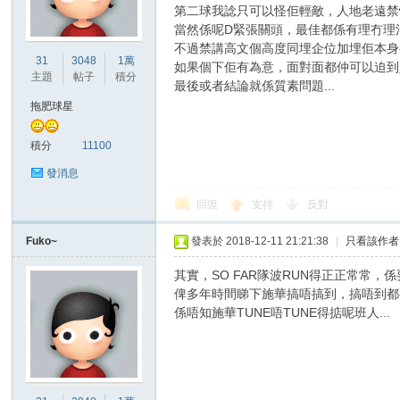
第二球我諗只可以怪佢輕敵，人地老遠禁
當然係呢D緊張關頭，最佳都係有理冇理
不過禁講高文個高度同埋企位加埋佢本身
港
31
3048
1萬
如果個下佢有為意，面對面都仲可以迫到
主題
帖子
積分
最後或者結論就係質素問題...
拖肥球星
積分
11100
發消息
回復
支持
反對
愛
Fuko~
發表於 2018-12-11 21:21:38
|
只看該作者
其實，SO FAR隊波RUN得正正常常，
俾多年時間睇下施華搞唔搞到，搞唔到都要諗
係唔知施華TUNE唔TUNE得掂呢班人...