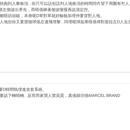
快跑到入黎衝頂...你只可以話佢誤判人地衝頂的時間同冇望下周圍有冇人
清左個波出界先，而唔係睇著個波慢慢再諗清定控。
都唔叻頭鎚，本身呢D單對單就好輸蝕加埋仲要背對人地。
人地但你又要望個球係左邊飛埋黎...同埋呢球如果唔係俾對面拉左D人
係要D時間執埋進攻套系統。
下轉唔轉...反而而家買人禁高質，真係歸功係MARCEL BRAND