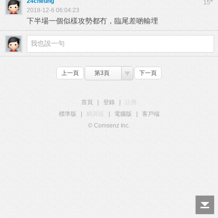
24cheung
#
15
2018-12-6 06:04:23
下半場一個似樣攻勢都冇，臨尾差啲輸埋
上一頁
第3頁
下一頁
首頁
|
登錄
|
註冊
標準版
|
觸屏版
|
電腦版
|
客戶端
© Comsenz Inc.