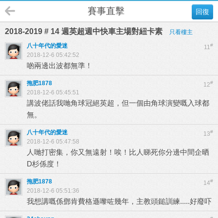
賽事直擊
回復
2018-2019 # 14 週英超週中快車主場對紐卡素
只看樓主
八十年代的愛迷
#
11
2018-12-6 05:42:52
啲兩邊出波都無準！
拖肥1878
#
12
2018-12-6 05:45:51
講波佬話我哋角球冠絕英超，但一個由角球演變嘅入球都
無。
八十年代的愛迷
#
13
2018-12-6 05:47:58
人哋打密集，你又無遠射！唉！比人睇死你分邊中間企晒
D杉係度！
拖肥1878
#
14
2018-12-6 05:51:36
我想講嘅係鄧肯費格遜嚟咗幾年，主教頭鎚訓練.....好廢吓