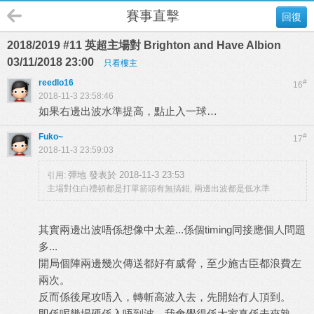
賽事直擊
回復
2018/2019 #11 英超主場對 Brighton and Have Albion
03/11/2018 23:00
只看樓主
reedlo16
#
16
2018-11-3 23:58:46
如果右邊出波水準提高，點止入一球…
Fuko~
#
17
2018-11-3 23:59:03
彈地 發表於 2018-11-3 23:53
引用:
主場對住白禮頓都是打單箭頭有無搞錯, 兩邊出波都是低水準
其實兩邊出波唔係想像中太差...係個timing同接應個人問題
多...
開局個陣兩邊幾次傳送都好有威脅，至少施古臣都浪費左
兩次。
反而係後尾攻唔入，轉斬高波入去，先開始冇人頂到。
即係呢幾場硬係入唔到波，我會覺得係大家真係未夾熟，