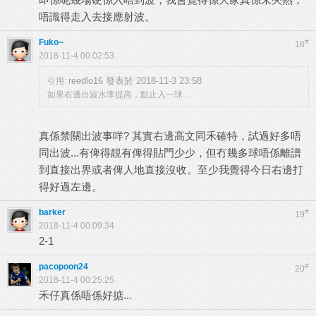
唔識得走入去接應射波。
Fuko~
#
18
2018-11-4 00:02:53
reedlo16 發表於 2018-11-3 23:58
引用:
如果右邊出波水準提高，點止入一球…
真係禁關出波事咩? 其實右邊高文同禾確特，試過好多唔
同出波...有俾得靚有俾得貼門少少，但冇幾多球唔係離譜
到直接出界或者俾人地直接沒收。至少我覺得今日右邊打
得好過左邊。
barker
#
19
2018-11-4 00:09:34
2-1
pacopoon24
#
20
2018-11-4 00:25:25
禾仔真係唔係好掂...