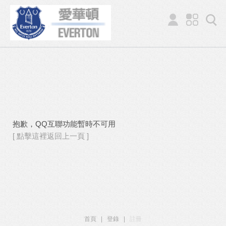
抱歉，QQ互聯功能暫時不可用
[ 點擊這裡返回上一頁 ]
首頁
|
登錄
|
註冊