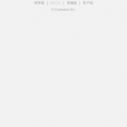
標準版
|
觸屏版
|
電腦版
|
客戶端
© Comsenz Inc.