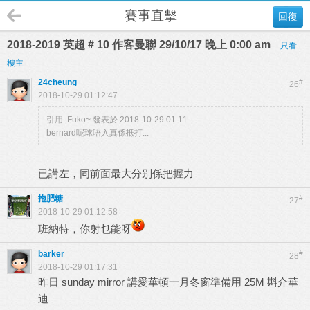
賽事直擊
回復
2018-2019 英超 # 10 作客曼聯 29/10/17 晚上 0:00 am
只看
樓主
24cheung
#
26
2018-10-29 01:12:47
引用:
Fuko~ 發表於 2018-10-29 01:11
bernard呢球唔入真係抵打...
已講左，同前面最大分别係把握力
拖肥糖
#
27
2018-10-29 01:12:58
班納特，你射乜能呀
barker
#
28
2018-10-29 01:17:31
昨日 sunday mirror 講愛華頓一月冬窗準備用 25M 斟介華
迪