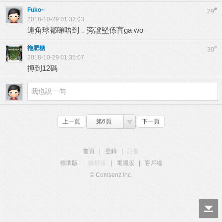
Fuko~
#
29
2018-10-29 01:32:03
連角球都睇唔到，旁證堅係盲ga wo
拖肥糖
#
30
2018-10-29 01:35:07
搏到12碼
上一頁
第6頁
下一頁
首頁
|
登錄
|
註冊
標準版
|
觸屏版
|
電腦版
|
客戶端
© Comsenz Inc.