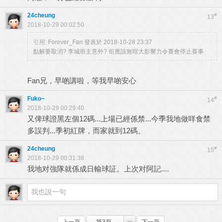
24cheung
#
13
2018-10-29 00:02:50
引用:
Forever_Fan 發表於 2018-10-28 23:37
點解要取消? 李城班主意外? 佢應該無咁大影響力令賽會停止賽事
Fan兄，早啲講啦，等我早啲安心
Fuko~
#
14
2018-10-29 00:29:40
又俾球證黑左個12碼...上場已經係禁...今季我地做咩食禁
多誤判...季初紅牌，而家就到12碼。
24cheung
#
15
2018-10-29 00:31:38
我地对強隊就係成日輸球証。上次对阿記....