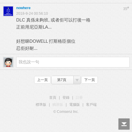
nowhere
#
35
2018-9-24 00:56:10
DLC 真係未夠班, 或者佢可以打後一格
正前用尼亞斯LA...
好想睇DOWELL 打斯格臣個位
忍佢好耐...
上一頁
第7頁
下一頁
首頁
|
登錄
|
註冊
標準版
|
觸屏版
|
電腦版
|
客戶端
© Comsenz Inc.