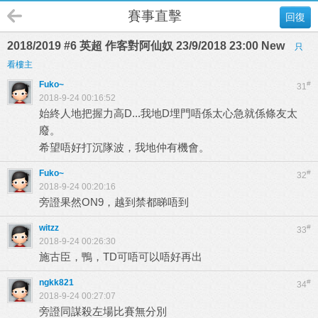
賽事直擊
回復
2018/2019 #6 英超 作客對阿仙奴 23/9/2018 23:00 New
只
看樓主
Fuko~
#
31
2018-9-24 00:16:52
始終人地把握力高D...我地D埋門唔係太心急就係條友太
廢。
希望唔好打沉隊波，我地仲有機會。
Fuko~
#
32
2018-9-24 00:20:16
旁證果然ON9，越到禁都睇唔到
witzz
#
33
2018-9-24 00:26:30
施古臣，鴨，TD可唔可以唔好再出
ngkk821
#
34
2018-9-24 00:27:07
旁證同謀殺左場比賽無分別