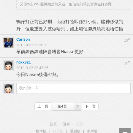
又係鴨仔cls, 賭神雖然無入波，但佢係前場其實做左好多野
鴨仔打正前已好喇，比佢打邊即係打小個。賭神係做到
野，但最重要入波做唔到，如上場佢腳風順我地唔使輸
Carlson
#
19
2018-9-23 22:38:11
單前鋒衝鋒達陣會唔會Niasse更好
ngkk821
#
20
2018-9-23 22:47:26
今日Niasse後備都無。
上一頁
第4頁
下一頁
首頁
|
登錄
|
註冊
標準版
|
觸屏版
|
電腦版
|
客戶端