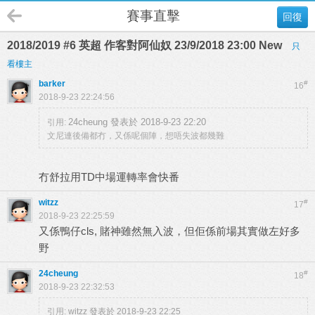
賽事直擊
回復
2018/2019 #6 英超 作客對阿仙奴 23/9/2018 23:00 New
只
看樓主
barker
#
16
2018-9-23 22:24:56
24cheung 發表於 2018-9-23 22:20
引用:
文尼連後備都冇，又係呢個陣，想唔失波都幾難
冇舒拉用TD中場運轉率會快番
witzz
#
17
2018-9-23 22:25:59
又係鴨仔cls, 賭神雖然無入波，但佢係前場其實做左好多
野
24cheung
#
18
2018-9-23 22:32:53
引用:
witzz 發表於 2018-9-23 22:25