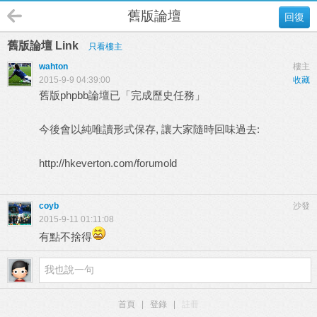
舊版論壇
回復
舊版論壇 Link
只看樓主
wahton
樓主
2015-9-9 04:39:00
收藏
舊版phpbb論壇已「完成歷史任務」
今後會以純唯讀形式保存, 讓大家隨時回味過去:
http://hkeverton.com/forumold
coyb
沙發
2015-9-11 01:11:08
有點不捨得
首頁
|
登錄
|
註冊