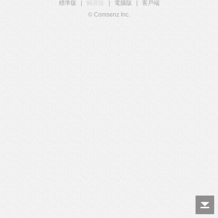
標準版
|
觸屏版
|
電腦版
|
客戶端
© Comsenz Inc.