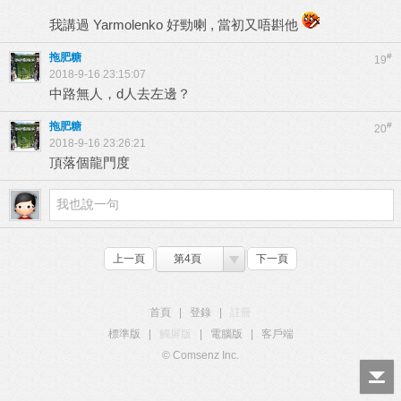
我講過 Yarmolenko 好勁喇 , 當初又唔斟他
拖肥糖
#
19
2018-9-16 23:15:07
中路無人，d人去左邊？
拖肥糖
#
20
2018-9-16 23:26:21
頂落個龍門度
上一頁
第4頁
下一頁
首頁
|
登錄
|
註冊
標準版
|
觸屏版
|
電腦版
|
客戶端
© Comsenz Inc.