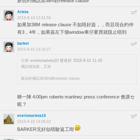
新合約傳話加38m鎊release clause
Arteta
#
33
2015-9-10 12:41:56
如果加38M release clause 不如唔好簽，，而且現合約仲
有3，4年，如果簽左下個window車仔要買就阻止唔到
barker
#
34
2015-9-10 13:16:27
evertonarteta10 發表於 2015-9-10 11:43
引用:
傳話傾加薪....又加
新合約傳話加38m鎊release clause
睇一陣 4:00pm roberto martinez press conference 會講セ
昵 ?
evertonarteta10
#
35
2015-9-10 14:06:32
BARKER兄好似唔駛返工咁