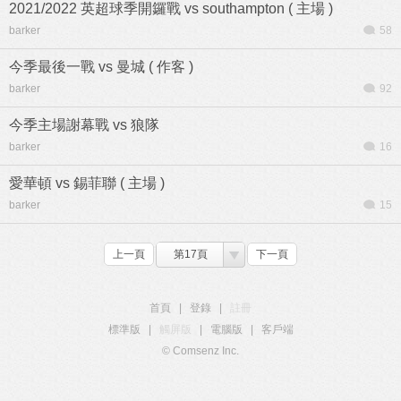
2021/2022 英超球季開鑼戰 vs southampton ( 主場 )
barker
58
今季最後一戰 vs 曼城 ( 作客 )
barker
92
今季主場謝幕戰 vs 狼隊
barker
16
愛華頓 vs 錫菲聯 ( 主場 )
barker
15
上一頁
第17頁
下一頁
首頁
|
登錄
|
註冊
標準版
|
觸屏版
|
電腦版
|
客戶端
© Comsenz Inc.