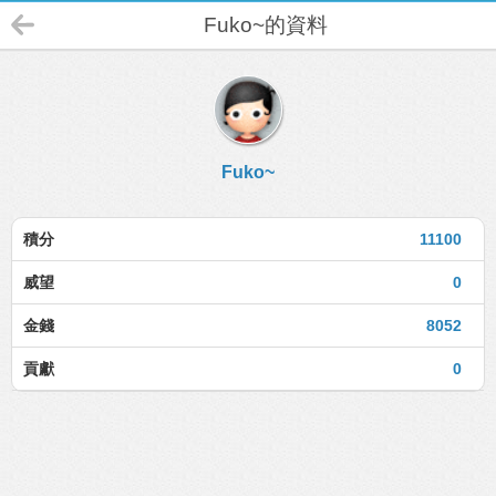
Fuko~的資料
Fuko~
積分
11100
威望
0
金錢
8052
貢獻
0