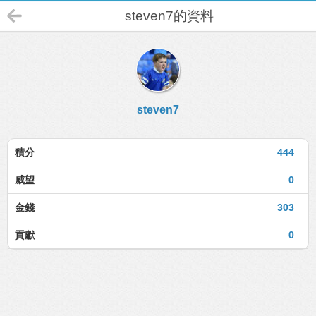
steven7的資料
steven7
積分
444
威望
0
金錢
303
貢獻
0