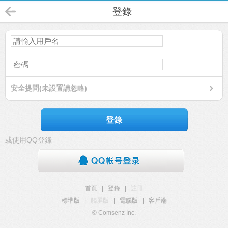
登錄
安全提問(未設置請忽略)
登錄
或使用QQ登錄
首頁
|
登錄
|
註冊
標準版
|
觸屏版
|
電腦版
|
客戶端
© Comsenz Inc.