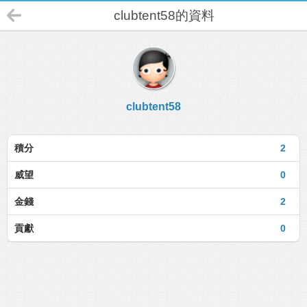
clubtent58的資料
clubtent58
積分
2
威望
0
金錢
2
貢獻
0