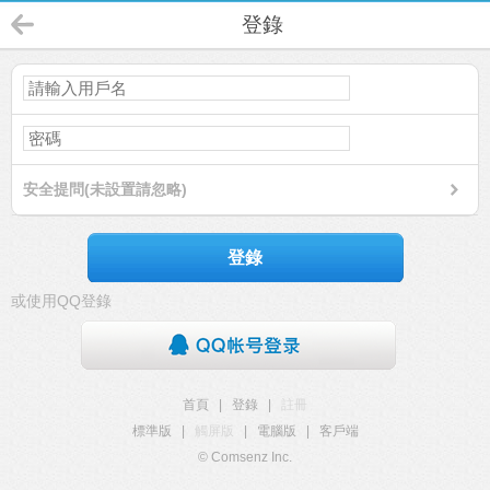
登錄
安全提問(未設置請忽略)
登錄
或使用QQ登錄
首頁
|
登錄
|
註冊
標準版
|
觸屏版
|
電腦版
|
客戶端
© Comsenz Inc.