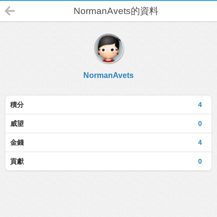
NormanAvets的資料
NormanAvets
積分
4
威望
0
金錢
4
貢獻
0