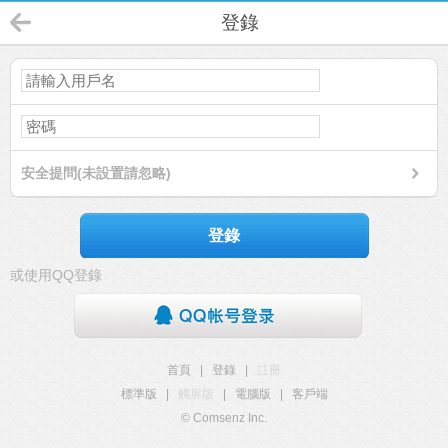
登錄
安全提問(未設置請忽略)
登錄
或使用QQ登錄
首頁
|
登錄
|
註冊
標準版
|
觸屏版
|
電腦版
|
客戶端
© Comsenz Inc.