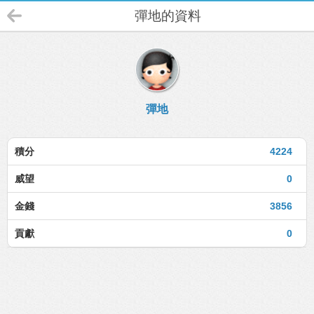
彈地的資料
彈地
積分
4224
威望
0
金錢
3856
貢獻
0