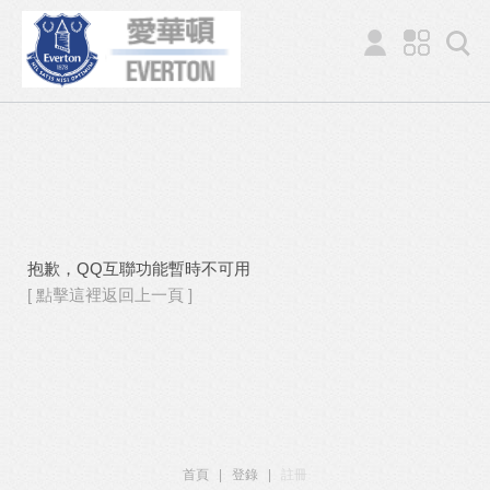
抱歉，QQ互聯功能暫時不可用
[ 點擊這裡返回上一頁 ]
首頁
|
登錄
|
註冊