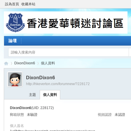
設為首頁
收藏本站
論壇
DixonDixon6
個人資料
DixonDixon6
http://hkeverton.com/forumnew/?228172
香
›
›
主題
個人資料
DixonDixon6
(UID: 228172)
郵箱狀態
未驗證
視頻認證
未認證
個人簽名