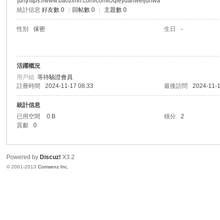
[url]https://www.baozimh.com/comic/qieyuanweijunwa
統計信息
好友數 0
|
回帖數 0
|
主題數 0
港
性別
保密
生日
-
活躍概況
用戶組
等待驗證會員
註冊時間
2024-11-17 08:33
最後訪問
2024-11-1
統計信息
已用空間
0 B
積分
2
愛
貢獻
0
Powered by
Discuz!
X3.2
© 2001-2013
Comsenz Inc.