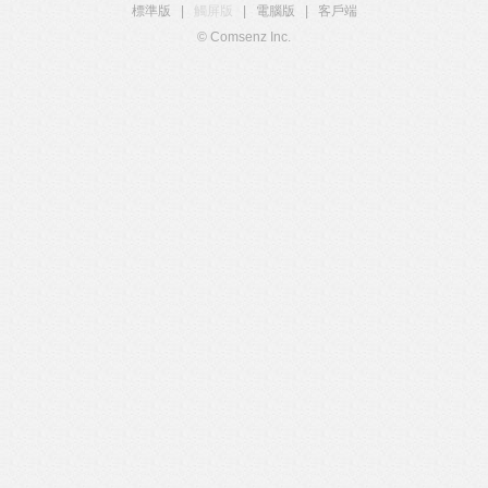
標準版
|
觸屏版
|
電腦版
|
客戶端
© Comsenz Inc.