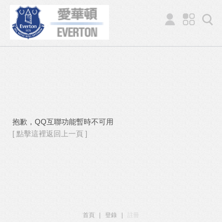
抱歉，QQ互聯功能暫時不可用
[ 點擊這裡返回上一頁 ]
首頁
|
登錄
|
註冊