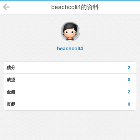
beachcolt4的資料
beachcolt4
積分
2
威望
0
金錢
2
貢獻
0