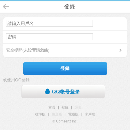
登錄
安全提問(未設置請忽略)
登錄
或使用QQ登錄
首頁
|
登錄
|
註冊
標準版
|
觸屏版
|
電腦版
|
客戶端
© Comsenz Inc.