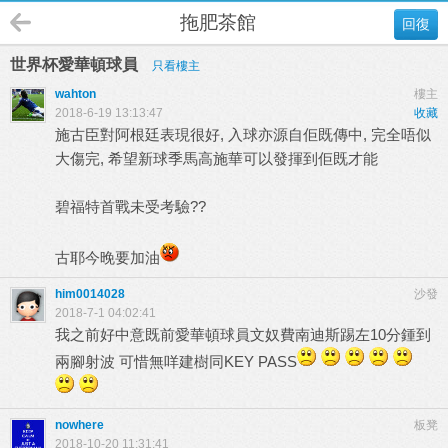
拖肥茶館
回復
世界杯愛華頓球員
只看樓主
wahton
樓主
2018-6-19 13:13:47
收藏
施古臣對阿根廷表現很好, 入球亦源自佢既傳中, 完全唔似
大傷完, 希望新球季馬高施華可以發揮到佢既才能
碧福特首戰未受考驗??
古耶今晚要加油
him0014028
沙發
2018-7-1 04:02:41
我之前好中意既前愛華頓球員文奴費南迪斯踢左10分鍾到
兩腳射波 可惜無咩建樹同KEY PASS
nowhere
板凳
2018-10-20 11:31:41