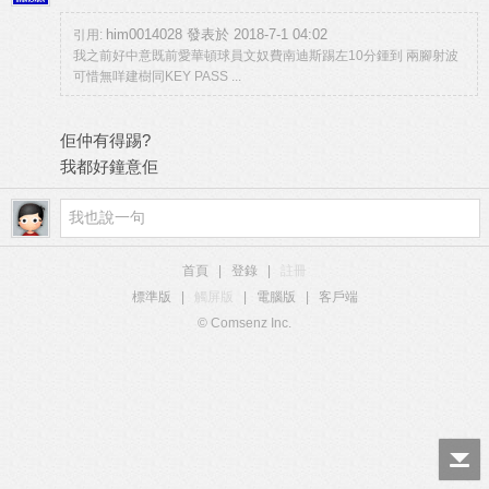
him0014028 發表於 2018-7-1 04:02
引用:
我之前好中意既前愛華頓球員文奴費南迪斯踢左10分鍾到 兩腳射波
可惜無咩建樹同KEY PASS ...
佢仲有得踢?
我都好鐘意佢
首頁
|
登錄
|
註冊
標準版
|
觸屏版
|
電腦版
|
客戶端
© Comsenz Inc.