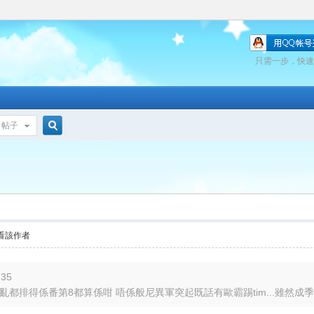
只需一步，快速
帖子
搜
索
看該作者
:35
亂都排得係番第8都算係咁 唔係般尼異軍突起既話有歐霸踢tim...雖然成季黎