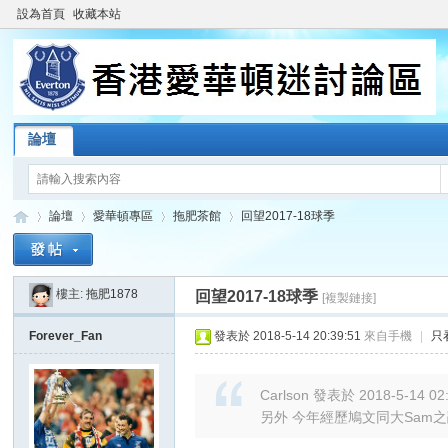
設為首頁
收藏本站
論壇
論壇
愛華頓專區
拖肥茶館
回望2017-18球季
樓主:
拖肥1878
回望2017-18球季
[複製鏈接]
香
»
›
›
›
Forever_Fan
發表於 2018-5-14 20:39:51
來自手機
|
只
Carlson 發表於 2018-5-14 02
另外 今年經歷鳩文同大Sam之