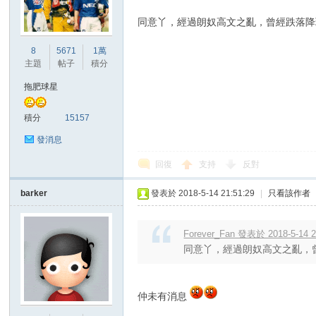
同意丫，經過朗奴高文之亂，曾經跌落降
港
8
5671
1萬
主題
帖子
積分
拖肥球星
積分
15157
發消息
回復
支持
反對
愛
barker
發表於 2018-5-14 21:51:29
|
只看該作者
Forever_Fan 發表於 2018-5-14 2
同意丫，經過朗奴高文之亂，曾
仲未有消息