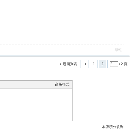
舉報
返回列表
1
2
/ 2 頁
高級模式
本版積分規則