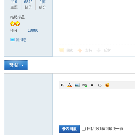
華
119
6842
1萬
主題
帖子
積分
拖肥球星
積分
18886
發消息
回復
支持
反對
頓
迷
回帖後跳轉到最後一頁
發表回復