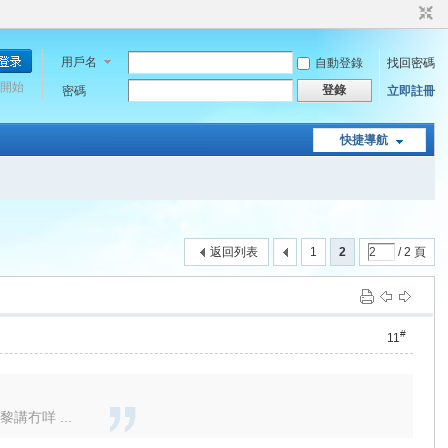
用戶名
自動登錄
找回密碼
開始
登錄
密碼
立即註冊
快捷導航
返回列表
1
2
/ 2 頁
#
11
講冇咩 ...