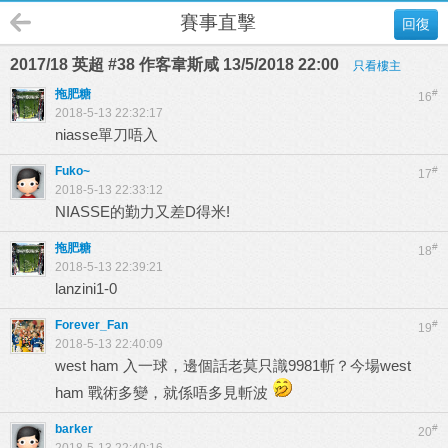
賽事直擊
回復
2017/18 英超 #38 作客韋斯咸 13/5/2018 22:00
只看樓主
拖肥糖
#
16
2018-5-13 22:32:17
niasse單刀唔入
Fuko~
#
17
2018-5-13 22:33:12
NIASSE的勤力又差D得米!
拖肥糖
#
18
2018-5-13 22:39:21
lanzini1-0
Forever_Fan
#
19
2018-5-13 22:40:09
west ham 入一球，邊個話老莫只識9981斬？今場west
ham 戰術多變，就係唔多見斬波
barker
#
20