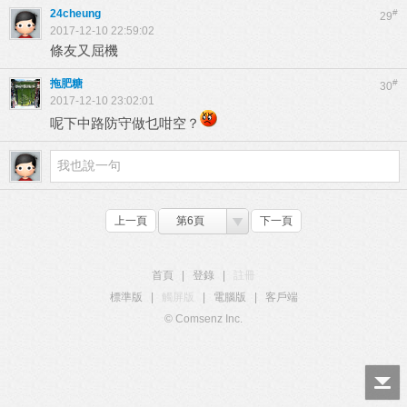
24cheung
#
29
2017-12-10 22:59:02
條友又屈機
拖肥糖
#
30
2017-12-10 23:02:01
呢下中路防守做乜咁空？
上一頁
第6頁
下一頁
首頁
|
登錄
|
註冊
標準版
|
觸屏版
|
電腦版
|
客戶端
© Comsenz Inc.