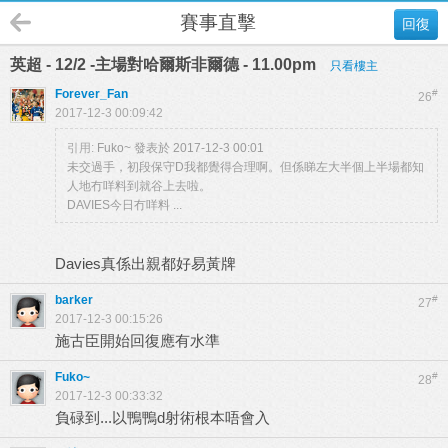
賽事直擊
回復
英超 - 12/2 -主場對哈爾斯非爾德 - 11.00pm
只看樓主
Forever_Fan
#
26
2017-12-3 00:09:42
引用:
Fuko~ 發表於 2017-12-3 00:01
未交過手，初段保守D我都覺得合理啊。但係睇左大半個上半場都知
人地冇咩料到就谷上去啦。
DAVIES今日冇咩料 ...
Davies真係出親都好易黃牌
barker
#
27
2017-12-3 00:15:26
施古臣開始回復應有水準
Fuko~
#
28
2017-12-3 00:33:32
負碌到...以鴨鴨d射術根本唔會入