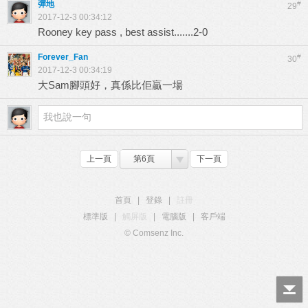
彈地
#
29
2017-12-3 00:34:12
Rooney key pass , best assist.......2-0
Forever_Fan
#
30
2017-12-3 00:34:19
大Sam腳頭好，真係比佢贏一場
上一頁
第6頁
下一頁
首頁
|
登錄
|
註冊
標準版
|
觸屏版
|
電腦版
|
客戶端
© Comsenz Inc.