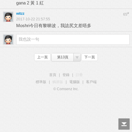
gana 2 黃 1 紅
witzz
#
65
2017-10-22 21:57:55
Moshri今日有黎睇波，我諗尻文差唔多
上一頁
第13頁
下一頁
首頁
|
登錄
|
註冊
標準版
|
觸屏版
|
電腦版
|
客戶端
© Comsenz Inc.