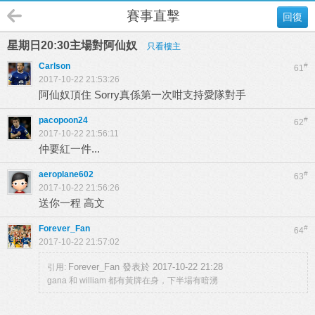
賽事直擊
回復
星期日20:30主場對阿仙奴
只看樓主
Carlson
#
61
2017-10-22 21:53:26
阿仙奴頂住 Sorry真係第一次咁支持愛隊對手
pacopoon24
#
62
2017-10-22 21:56:11
仲要紅一件...
aeroplane602
#
63
2017-10-22 21:56:26
送你一程 高文
Forever_Fan
#
64
2017-10-22 21:57:02
Forever_Fan 發表於 2017-10-22 21:28
引用:
gana 和 william 都有黃牌在身，下半場有暗湧