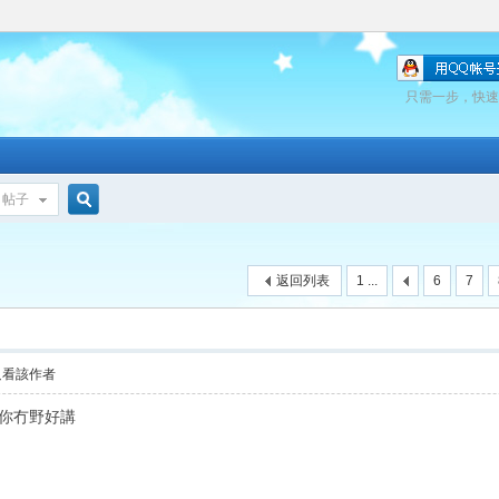
只需一步，快速
帖子
搜
返回列表
1 ...
6
7
索
只看該作者
文你冇野好講