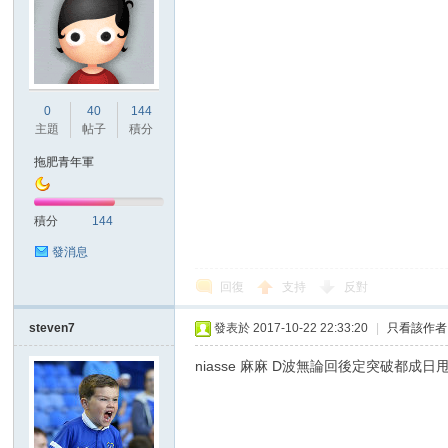
0
40
144
主題
帖子
積分
拖肥青年軍
積分
144
發消息
回復
支持
反對
steven7
發表於 2017-10-22 22:33:20
|
只看該作者
niasse 麻麻 D波無論回後定突破都成日