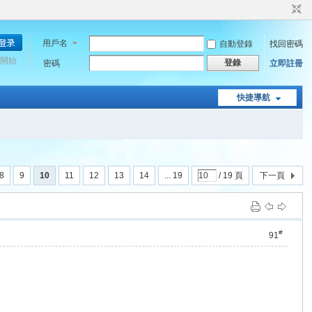
用戶名
自動登錄
找回密碼
開始
登錄
密碼
立即註冊
快捷導航
8
9
10
11
12
13
14
... 19
/ 19 頁
下一頁
#
91