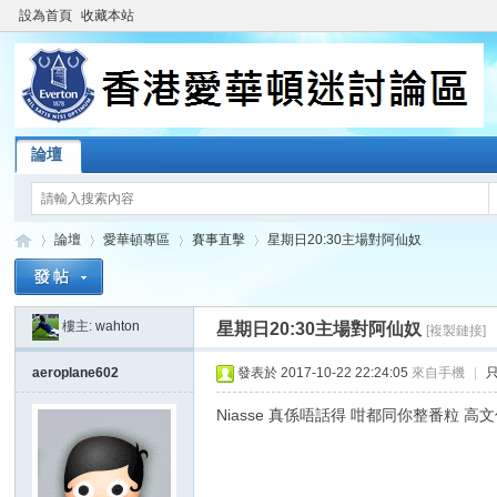
設為首頁
收藏本站
論壇
論壇
愛華頓專區
賽事直擊
星期日20:30主場對阿仙奴
樓主:
wahton
星期日20:30主場對阿仙奴
[複製鏈接]
香
»
›
›
›
aeroplane602
發表於 2017-10-22 22:24:05
來自手機
|
Niasse 真係唔話得 咁都同你整番粒 高