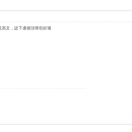
能再見高文，諗下邊個頂替佢好過