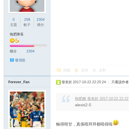
港
0
258
2304
主題
帖子
積分
拖肥隊長
積分
2304
發消息
回復
支持
反對
愛
Forever_Fan
發表於 2017-10-22 22:25:24
|
只看該作者
拖肥糖 發表於 2017-10-22 22:22
alexis2-5
輸得咁甘，真係唔拜拜都唔得啦