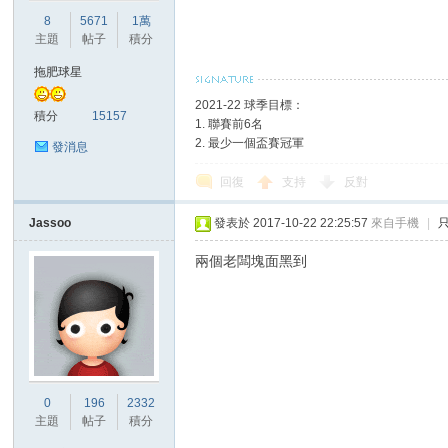
華
8
5671
1萬
主題
帖子
積分
拖肥球星
2021-22 球季目標：
積分
15157
1. 聯賽前6名
2. 最少一個盃賽冠軍
發消息
回復
支持
反對
頓
Jassoo
發表於 2017-10-22 22:25:57
來自手機
|
兩個老闆塊面黑到
0
196
2332
迷
主題
帖子
積分