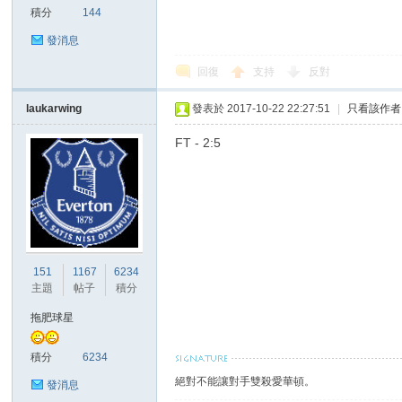
積分
144
發消息
回復
支持
反對
區
laukarwing
發表於 2017-10-22 22:27:51
|
只看該作者
FT - 2:5
151
1167
6234
主題
帖子
積分
拖肥球星
積分
6234
絕對不能讓對手雙殺愛華頓。
發消息