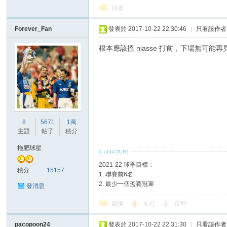
回復
Forever_Fan
發表於 2017-10-22 22:30:46
|
只看該作者
根本應該搵 niasse 打前，下場無可
8
5671
1萬
主題
帖子
積分
拖肥球星
2021-22 球季目標：
積分
15157
1. 聯賽前6名
2. 最少一個盃賽冠軍
發消息
回復
支持
反對
pacopoon24
發表於 2017-10-22 22:31:30
|
只看該作者