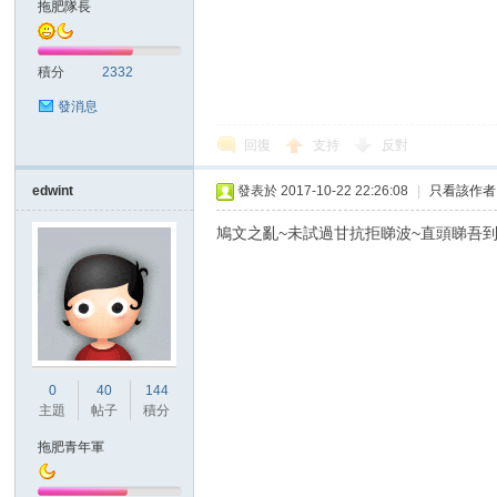
拖肥隊長
積分
2332
發消息
回復
支持
反對
討
edwint
發表於 2017-10-22 22:26:08
|
只看該作者
鳩文之亂~未試過甘抗拒睇波~直頭睇吾到
0
40
144
論
主題
帖子
積分
拖肥青年軍