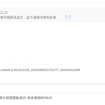
22:30
，下場無可能再見高文，諗下邊個頂替佢好過
fbcdn.net/v/t1.0-9/13413159_10153483331701277_503433013495
我今屆望護級成功~有多都係BONUS