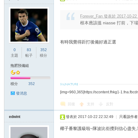
Forever_Fan 發表於 2017-10-22 
根本應該搵 niasse 打前
有時我覺得距打後備好過正選
0
83
352
主題
帖子
積分
拖肥預備組
積分
352
[img=960,365]https://scontent.fhkg1-1.fna.
發消息
回復
支持
反對
edwint
發表於 2017-10-22 22:32:49
|
只看該作者
椰子番黎護級啦~隊波比佢攪到信心盡失,