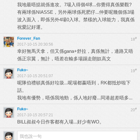
我地最唔掂就係進攻。7場入得個4球...你覺得真係樂觀?
有兩球係NIASSE，另外兩球係死肥仔...仲要呢幾個係3場
波入面入，即係另外4場0入球。禁樣的入球能力，我真係
祝愛記好運。
Forever_Fan
#
18
2017-10-15 20:30:56
幸好無馬天拿，但又係gana+舒拉，真係無計，邊路又唔
係正宗翼，無計，唔差在輸多場踢走朗奴高文
Fuko~
#
19
2017-10-15 20:51:07
呢隊伯禮頓真係好垃圾...呢場都嬴唔到，RK都抵炒啦下
話。
我地有優勢，唔係我地勁，係人地好廢...同港超差唔多...
Fuko~
#
20
2017-10-15 20:57:21
BILL叔叔今日作客都有入場...好少有WO。