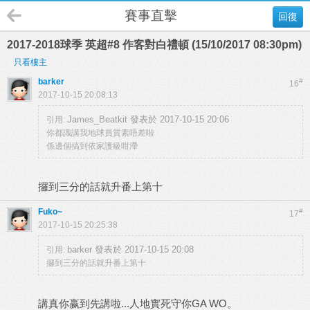
賽事直擊
回復
2017-2018球季 英超#8 作客對白禮頓 (15/10/2017 08:30pm)
只看樓主
barker
#
16
2017-10-15 20:08:13
James_Beatkit 發表於 2017-10-15 20:06
引用:
你都識講我地球員質素唔差啦
係邊個搞到依家護級咁滯
攞到三分的話就升番上第十
Fuko~
#
17
2017-10-15 20:25:38
barker 發表於 2017-10-15 20:08
引用:
攞到三分的話就升番上第十
講真你嬴到先講啦...人地實死守你GA WO。