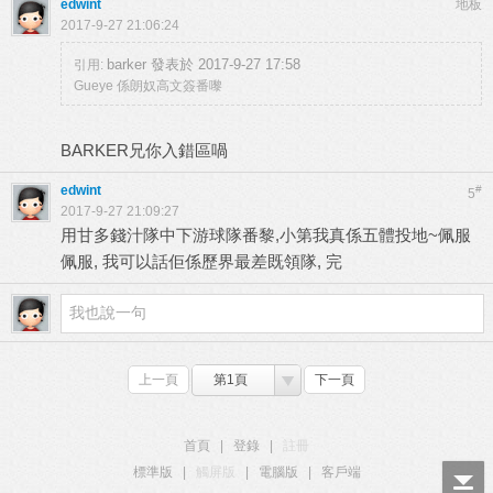
edwint
地板
2017-9-27 21:06:24
barker 發表於 2017-9-27 17:58
引用:
Gueye 係朗奴高文簽番嚟
BARKER兄你入錯區喎
edwint
#
5
2017-9-27 21:09:27
用甘多錢汁隊中下游球隊番黎,小第我真係五體投地~佩服
佩服, 我可以話佢係歷界最差既領隊, 完
上一頁
第1頁
下一頁
首頁
|
登錄
|
註冊
標準版
|
觸屏版
|
電腦版
|
客戶端