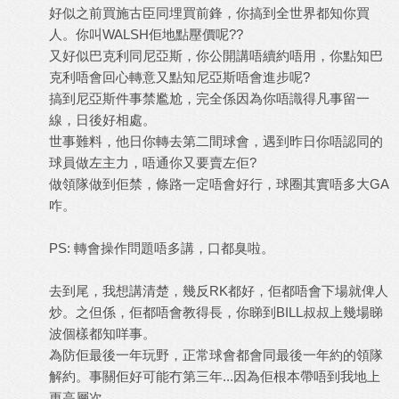
好似之前買施古臣同埋買前鋒，你搞到全世界都知你買
人。你叫WALSH佢地點壓價呢??
又好似巴克利同尼亞斯，你公開講唔續約唔用，你點知巴
克利唔會回心轉意又點知尼亞斯唔會進步呢?
搞到尼亞斯件事禁尷尬，完全係因為你唔識得凡事留一
線，日後好相處。
世事難料，他日你轉去第二間球會，遇到昨日你唔認同的
球員做左主力，唔通你又要賣左佢?
做領隊做到佢禁，條路一定唔會好行，球圈其實唔多大GA
咋。
PS: 轉會操作問題唔多講，口都臭啦。
去到尾，我想講清楚，幾反RK都好，佢都唔會下場就俾人
炒。之但係，佢都唔會教得長，你睇到BILL叔叔上幾場睇
波個樣都知咩事。
為防佢最後一年玩野，正常球會都會同最後一年約的領隊
解約。事關佢好可能冇第三年...因為佢根本帶唔到我地上
更高層次。