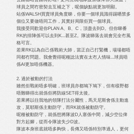
球員之間冇密契去互補之下，呢個缺點就更加明顯。
站係WALSH買賣球員角度睇，你要一個球員識得踢哂禁多
個位又要做唔同工作，其實好局限佢買一個球員。
我接受同歡迎你PLAN A、B、C，頂盡去到D。但你睇番
RK的排陣係可以去到K...甚至Z。隊波睇落去就會完全冇風
格可言。
若果RK以為自己係戰術大師，當正自己打緊機，場場都唔
同都冇問題。我會覺得呢種諗法實在太冇人情味...球員唔
係AI更加唔係機器。
2. 過於被動的打法
雖然佢戰術唔多明確，班球員亦都鳩下鳩下，但有樣野都
唔難睇得出就係佢將防線SET得太後。
若果將以往我地的領隊打法分屬性，馬天尼斯會係主動進
攻，莫耶斯係主動防守，而RK就係被動防守。
呢種被動防守，就係想將隊波D人塞係中間，減少空位俾
對方起腳，從而令隊波失少D波。
隊波本身班底就唔多夠快，長傳又唔係特別準過人，更何