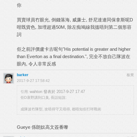
你
買賣球員冇眼光, 倒錢落海, 威廉士, 舒尼達連同保拿斯呢D
咁既貨色, 加埋超過50M, 除左痴鳩線我搵唔到第二個形容
詞
佢之前評價盧卡古呢句"His potential is greater and higher
than Everton as a final destination.", 完全不放自己隊波在
眼內, 令人非常反感
barker
板凳
2017-9-27 17:58:42
wahton 發表於 2017-9-27 17:47
引用:
佢D衰野講到口臭, 長話短說:
成隊波冇隊型, 攻唔得守又唔得, 都唔知佢打咩戰術
Gueye 係朗奴高文簽番嚟