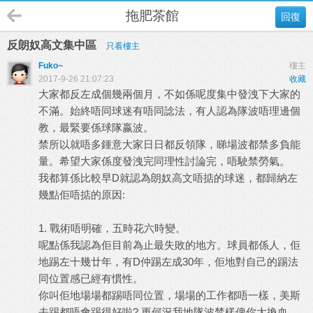
拖肥茶館
回復
反朗奴高文集中區
只看樓主
Fuko~
樓主
2017-9-26 21:07:23
收藏
大家都反左成個幾兩個月，不如係呢度集中發洩下大家的
不滿。始終唔同球迷有唔同諗法，有人認為隊波唔理邊個
教，最緊要係球隊嬴波。
禁所以就唔多鍾意大家日日都反領隊，睇場波都禁多負能
量。希望大家係度發洩完同理性討論完，唔駛禁勞氣。
我都算係比較早D就認為朗奴高文唔掂的球迷，都歸納左
幾點佢唔掂的原因:
1. 戰術唔明確，五時花六時變。
呢點係我認為佢目前為止最失敗的地方。球員都係人，佢
地踢左十幾廿年，有D仲踢左成30年，佢地對自己的踢法
同位置感已經有慣性。
你叫佢地場場都踢唔同位置，場場的工作都唔一樣，美斯
去踢都唔會踢得好啦? 更何況我地隊波禁樣俾你大換血，