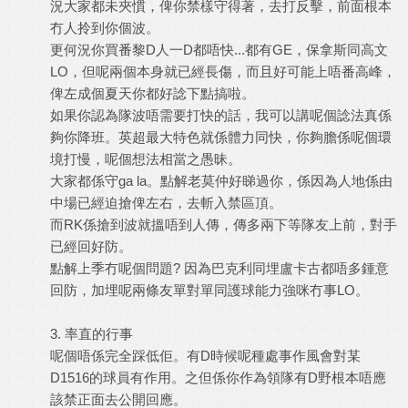
況大家都未夾慣，俾你禁樣守得著，去打反擊，前面根本
冇人拎到你個波。
更何況你買番黎D人一D都唔快...都有GE，保拿斯同高文
LO，但呢兩個本身就已經長傷，而且好可能上唔番高峰，
俾左成個夏天你都好諗下點搞啦。
如果你認為隊波唔需要打快的話，我可以講呢個諗法真係
夠你降班。英超最大特色就係體力同快，你夠膽係呢個環
境打慢，呢個想法相當之愚昧。
大家都係守ga la。點解老莫仲好睇過你，係因為人地係由
中場已經迫搶俾左右，去斬入禁區頂。
而RK係搶到波就搵唔到人傳，傳多兩下等隊友上前，對手
已經回好防。
點解上季冇呢個問題? 因為巴克利同埋盧卡古都唔多鍾意
回防，加埋呢兩條友單對單同護球能力強咪冇事LO。
3. 率直的行事
呢個唔係完全踩低佢。有D時候呢種處事作風會對某
D1516的球員有作用。之但係你作為領隊有D野根本唔應
該禁正面去公開回應。