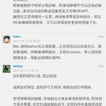
呢種被動防守唔單止唔好睇，對著強隊幾乎可以話係必輸
完敗...更何況你搞到隊波形象禁差又冇哂HEART。
錢用完又買埋哂同一位置...俾你教埋季尾算俾面你，而且
RK衰極都唔會降班，又可以俾我地有更多時間搵下任。
Fuko~
推薦
2017-10-17 13:38:03
Btw, 雖然barker兄立場搖擺，之但係佢比以前進步左。最
初黎個陣，咩轉會傳聞都信，又唔出source。俾人屌得多
都識進步，呢點起碼都好過RK。
wahton
沙發
2017-9-27 17:47:22
佢D衰野講到口臭, 長話短說:
成隊波冇隊型, 攻唔得守又唔得, 都唔知佢打咩戰術
管理球隊過於鐵腕, 淨係顧住大換血肅清前朝球員, 對球員
冇基本尊重, 你交到成績都由自可, 交唔到仲有邊個球員撐